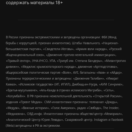
содержать материалы 18+
В России признаны экстремистскими и запрещены организации: ФБК (Фонд
борьбы с коррупцией, признан иноагентом), Штабы Навального, «Национал-
большевистская партия», «Свидетели Иеговы», «Армия воли народа», «Русский
общенациональный союз», «Движение против нелегальной иммиграции»,
«Правый сектор», УНА-УНСО, УПА, «Тризуб им. Степана Бандеры», «Мизантропик
дивижн», «Меджлис крымскотатарского народа», движение «Артподготовка»,
общероссийская политическая партия «Воля», АУЕ, батальоны «Азов» и «Айдар».
Признаны террористическими и запрещены: «Движение Талибан», «Имарат
Кавказ», «Исламское государство» (ИГ, ИГИЛ), Джебхад-ан-Нусра, «АУМ Синрике»,
«Братья-мусульмане», «Аль-Каида в странах исламского Магриба», «Сеть»,
«Колумбайн». В РФ признана нежелательной деятельность «Открытой России»,
издания «Проект Медиа». СМИ-иноагентами признаны: телеканал «Дождь»,
«Медуза», «Важные истории», «Голос Америки», радио «Свобода», The Insider,
«Медиазона», ОВД-инфо. Иноагентами признаны общество/центр «Мемориал»,
«Аналитический Центр Юрия Левады», Сахаровский центр. Instagram и Facebook
(Metа) запрещены в РФ за экстремизм.