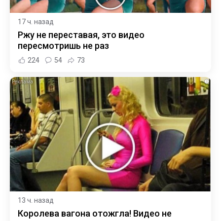
17 ч. назад
Ржу не переставая, это видео
пересмотришь не раз
224
54
73
i
13 ч. назад
Королева вагона отожгла! Видео не