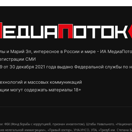
ы и Марий Эл, интересное в России и мире - ИА МедиаПот
регистрации СМИ
9 от 30 декабря 2021 года выдано Федеральной службы по н
ехнологий и массовых коммуникаций
ции могут содержать материалы 18+
и: ФБК (Фонд борьбы с коррупцией, признан иноагентом), Штабы Навального, «Национал
тив нелегальной иммиграции», «Правый сектор», УНА-УНСО, УПА, «Тризуб им. Степана