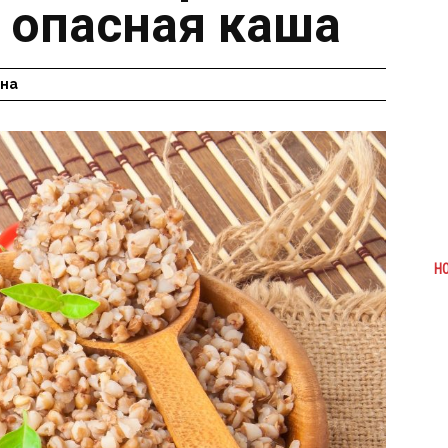
я опасная каша
ина
Н