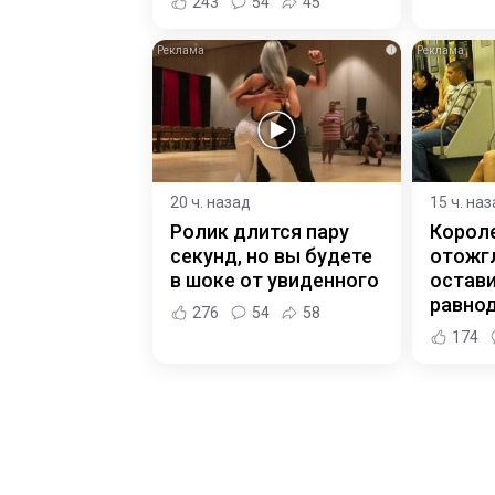
243
54
45
i
20 ч. назад
15 ч. на
Ролик длится пару
Корол
секунд, но вы будете
отожгл
в шоке от увиденного
остав
равно
276
54
58
174