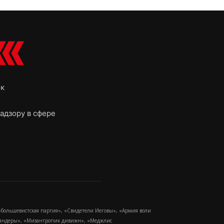
ок
адзору в сфере
-большевистская партия», «Свидетели Иеговы», «Армия воли
 Бандеры», «Мизантропик дивижн», «Меджлис