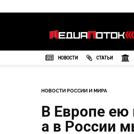
Информационное
агентство
"МедиаПоток"
НОВОСТИ
CТАТЬИ
НОВОСТИ РОССИИ И МИРА
В Европе ею 
а в России 