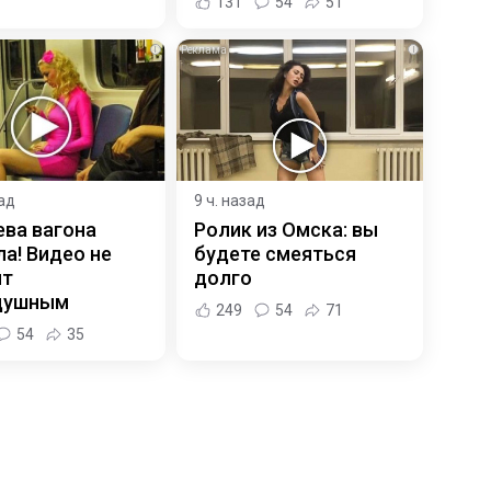
131
54
51
i
i
зад
9 ч. назад
ева вагона
Ролик из Омска: вы
а! Видео не
будете смеяться
ит
долго
душным
249
54
71
54
35