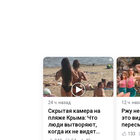
i
24 ч. назад
12 ч. на
Скрытая камера на
Ржу не
пляже Крыма: Что
это ви
люди вытворяют,
пересм
когда их не видят...
133