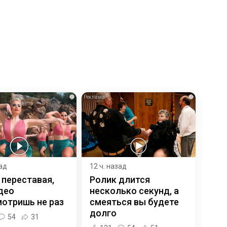
i
i
зад
12 ч. назад
 переставая,
Ролик длится
део
несколько секунд, а
отришь не раз
смеяться вы будете
долго
54
31