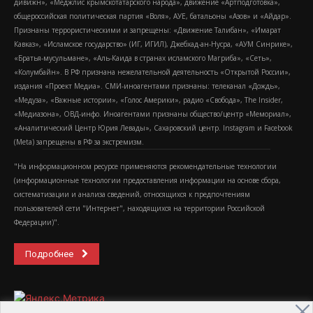
дивижн», «Меджлис крымскотатарского народа», движение «Артподготовка»,
общероссийская политическая партия «Воля», АУЕ, батальоны «Азов» и «Айдар».
Признаны террористическими и запрещены: «Движение Талибан», «Имарат
Кавказ», «Исламское государство» (ИГ, ИГИЛ), Джебхад-ан-Нусра, «АУМ Синрике»,
«Братья-мусульмане», «Аль-Каида в странах исламского Магриба», «Сеть»,
«Колумбайн». В РФ признана нежелательной деятельность «Открытой России»,
издания «Проект Медиа». СМИ-иноагентами признаны: телеканал «Дождь»,
«Медуза», «Важные истории», «Голос Америки», радио «Свобода», The Insider,
«Медиазона», ОВД-инфо. Иноагентами признаны общество/центр «Мемориал»,
«Аналитический Центр Юрия Левады», Сахаровский центр. Instagram и Facebook
(Metа) запрещены в РФ за экстремизм.
"На информационном ресурсе применяются рекомендательные технологии
(информационные технологии предоставления информации на основе сбора,
систематизации и анализа сведений, относящихся к предпочтениям
пользователей сети "Интернет", находящихся на территории Российской
Федерации)".
Подробнее