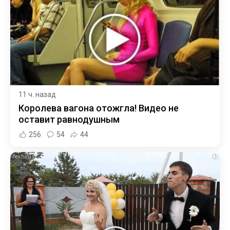
11 ч. назад
Королева вагона отожгла! Видео не
оставит равнодушным
256
54
44
i