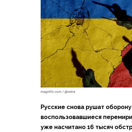
magnific.com / @vetre
Русские снова рушат оборону
воспользовавшиеся перемирие
уже насчитано 16 тысяч обст