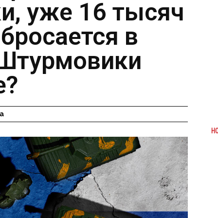
и, уже 16 тысяч
 бросается в
 Штурмовики
е?
а
Н