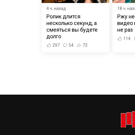
4 ч. назад
18 ч. на
Ролик длится
Ржу не
несколько секунд, а
видео
смеяться вы будете
не раз
долго
114
297
54
73