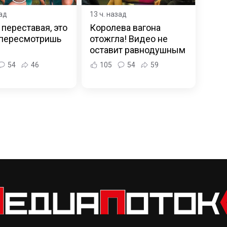
зад
13 ч. назад
 переставая, это
Королева вагона
 пересмотришь
отожгла! Видео не
оставит равнодушным
54
46
105
54
59