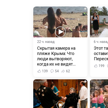
i
22 ч. назад
6 ч. наза
Скрытая камера на
Этот т
пляже Крыма: Что
остави
люди вытворяют,
Пересм
когда их не видят...
199
139
54
62
i