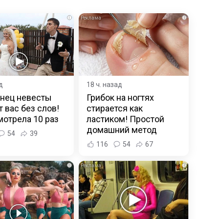
i
i
д
18 ч. назад
анец невесты
Грибок на ногтях
т вас без слов!
стирается как
отрела 10 раз
ластиком! Простой
домашний метод
54
39
116
54
67
i
i