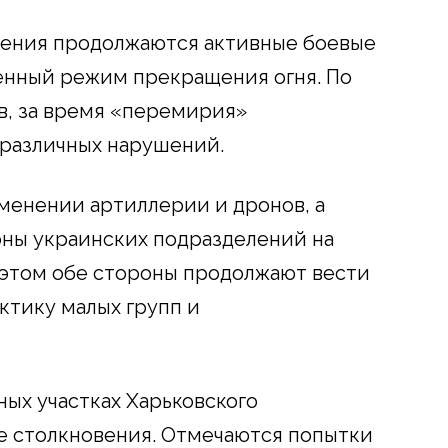
вения продолжаются активные боевые
енный режим прекращения огня. По
в, за время «перемирия»
 различных нарушений.
менении артиллерии и дронов, а
роны украинских подразделений на
 этом обе стороны продолжают вести
ктику малых групп и
ных участках Харьковского
е столкновения. Отмечаются попытки