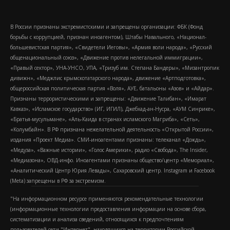
В России признаны экстремистскими и запрещены организации: ФБК (Фонд
борьбы с коррупцией, признан иноагентом), Штабы Навального, «Национал-
большевистская партия», «Свидетели Иеговы», «Армия воли народа», «Русский
общенациональный союз», «Движение против нелегальной иммиграции»,
«Правый сектор», УНА-УНСО, УПА, «Тризуб им. Степана Бандеры», «Мизантропик
дивижн», «Меджлис крымскотатарского народа», движение «Артподготовка»,
общероссийская политическая партия «Воля», АУЕ, батальоны «Азов» и «Айдар».
Признаны террористическими и запрещены: «Движение Талибан», «Имарат
Кавказ», «Исламское государство» (ИГ, ИГИЛ), Джебхад-ан-Нусра, «АУМ Синрике»,
«Братья-мусульмане», «Аль-Каида в странах исламского Магриба», «Сеть»,
«Колумбайн». В РФ признана нежелательной деятельность «Открытой России»,
издания «Проект Медиа». СМИ-иноагентами признаны: телеканал «Дождь»,
«Медуза», «Важные истории», «Голос Америки», радио «Свобода», The Insider,
«Медиазона», ОВД-инфо. Иноагентами признаны общество/центр «Мемориал»,
«Аналитический Центр Юрия Левады», Сахаровский центр. Instagram и Facebook
(Metа) запрещены в РФ за экстремизм.
"На информационном ресурсе применяются рекомендательные технологии
(информационные технологии предоставления информации на основе сбора,
систематизации и анализа сведений, относящихся к предпочтениям
пользователей сети "Интернет", находящихся на территории Российской