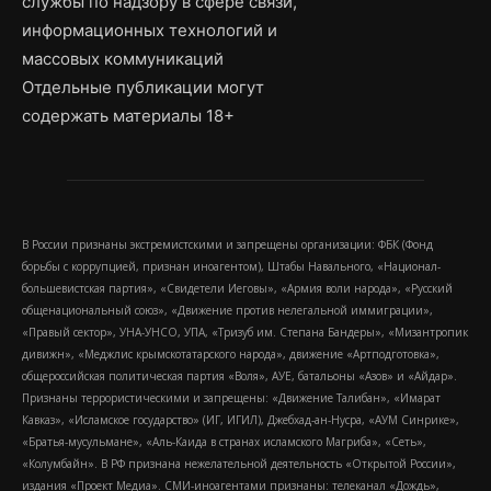
службы по надзору в сфере связи,
информационных технологий и
массовых коммуникаций
Отдельные публикации могут
содержать материалы 18+
В России признаны экстремистскими и запрещены организации: ФБК (Фонд
борьбы с коррупцией, признан иноагентом), Штабы Навального, «Национал-
большевистская партия», «Свидетели Иеговы», «Армия воли народа», «Русский
общенациональный союз», «Движение против нелегальной иммиграции»,
«Правый сектор», УНА-УНСО, УПА, «Тризуб им. Степана Бандеры», «Мизантропик
дивижн», «Меджлис крымскотатарского народа», движение «Артподготовка»,
общероссийская политическая партия «Воля», АУЕ, батальоны «Азов» и «Айдар».
Признаны террористическими и запрещены: «Движение Талибан», «Имарат
Кавказ», «Исламское государство» (ИГ, ИГИЛ), Джебхад-ан-Нусра, «АУМ Синрике»,
«Братья-мусульмане», «Аль-Каида в странах исламского Магриба», «Сеть»,
«Колумбайн». В РФ признана нежелательной деятельность «Открытой России»,
издания «Проект Медиа». СМИ-иноагентами признаны: телеканал «Дождь»,