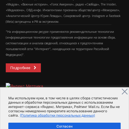
«Медуза», «Важные истории», «Голос Америки», радио «Свобода», The Insider,
«Медиазона», ОВД-инфо. Иноагентами признаны общество/центр «Мемориал»,
«Аналитический Центр Юрия Левады», Сахаровский центр. Instagram и Facebook
(Metа) запрещены в РФ за экстремизм.
"На информационном ресурсе применяются рекомендательные технологии
(информационные технологии предоставления информации на основе сбора,
систематизации и анализа сведений, относящихся к предпочтениям
пользователей сети "Интернет", находящихся на территории Российской
Федерации)".
Подробнее
Мы используем куки, в том числе в целях сбора статистических
данных и обработки персональных данных с использованием
интернет-сервиса «Яндекс. Метрика», Рейтинг Mail.ru. Если Вы не
2015-2026- Информационное агентство МедиаПоток
согласны немедленно прекратите использование данного
сайта.
(Политика обработки персональных данных)
Для справки
Об издании
Пользовательское соглашение
Согласен
Политика обработки персональных данных