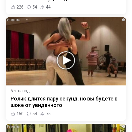
226
54
44
i
5 ч. назад
Ролик длится пару секунд, но вы будете в
шоке от увиденного
150
54
75
i