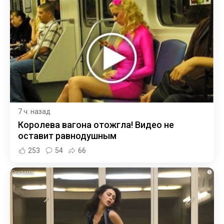
7 ч. назад
Королева вагона отожгла! Видео не
оставит равнодушным
253
54
66
i