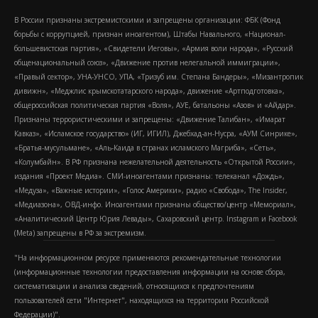
В России признаны экстремистскими и запрещены организации: ФБК (Фонд
борьбы с коррупцией, признан иноагентом), Штабы Навального, «Национал-
большевистская партия», «Свидетели Иеговы», «Армия воли народа», «Русский
общенациональный союз», «Движение против нелегальной иммиграции»,
«Правый сектор», УНА-УНСО, УПА, «Тризуб им. Степана Бандеры», «Мизантропик
дивижн», «Меджлис крымскотатарского народа», движение «Артподготовка»,
общероссийская политическая партия «Воля», АУЕ, батальоны «Азов» и «Айдар».
Признаны террористическими и запрещены: «Движение Талибан», «Имарат
Кавказ», «Исламское государство» (ИГ, ИГИЛ), Джебхад-ан-Нусра, «АУМ Синрике»,
«Братья-мусульмане», «Аль-Каида в странах исламского Магриба», «Сеть»,
«Колумбайн». В РФ признана нежелательной деятельность «Открытой России»,
издания «Проект Медиа». СМИ-иноагентами признаны: телеканал «Дождь»,
«Медуза», «Важные истории», «Голос Америки», радио «Свобода», The Insider,
«Медиазона», ОВД-инфо. Иноагентами признаны общество/центр «Мемориал»,
«Аналитический Центр Юрия Левады», Сахаровский центр. Instagram и Facebook
(Metа) запрещены в РФ за экстремизм.
"На информационном ресурсе применяются рекомендательные технологии
(информационные технологии предоставления информации на основе сбора,
систематизации и анализа сведений, относящихся к предпочтениям
пользователей сети "Интернет", находящихся на территории Российской
Федерации)".