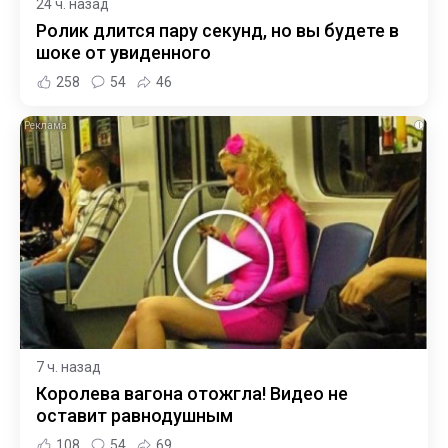
24 ч. назад
Ролик длится пару секунд, но вы будете в
шоке от увиденного
258
54
46
i
7 ч. назад
Королева вагона отожгла! Видео не
оставит равнодушным
108
54
69