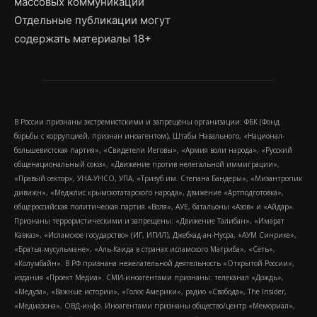
массовых коммуникаций
Отдельные публикации могут
содержать материалы 18+
В России признаны экстремистскими и запрещены организации: ФБК (Фонд
борьбы с коррупцией, признан иноагентом), Штабы Навального, «Национал-
большевистская партия», «Свидетели Иеговы», «Армия воли народа», «Русский
общенациональный союз», «Движение против нелегальной иммиграции»,
«Правый сектор», УНА-УНСО, УПА, «Тризуб им. Степана Бандеры», «Мизантропик
дивижн», «Меджлис крымскотатарского народа», движение «Артподготовка»,
общероссийская политическая партия «Воля», АУЕ, батальоны «Азов» и «Айдар».
Признаны террористическими и запрещены: «Движение Талибан», «Имарат
Кавказ», «Исламское государство» (ИГ, ИГИЛ), Джебхад-ан-Нусра, «АУМ Синрике»,
«Братья-мусульмане», «Аль-Каида в странах исламского Магриба», «Сеть»,
«Колумбайн». В РФ признана нежелательной деятельность «Открытой России»,
издания «Проект Медиа». СМИ-иноагентами признаны: телеканал «Дождь»,
«Медуза», «Важные истории», «Голос Америки», радио «Свобода», The Insider,
«Медиазона», ОВД-инфо. Иноагентами признаны общество/центр «Мемориал»,