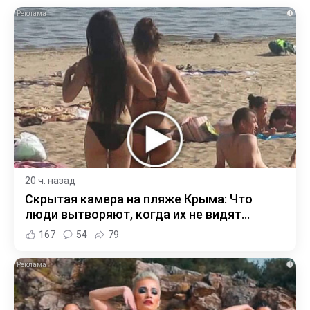
i
20 ч. назад
Скрытая камера на пляже Крыма: Что
люди вытворяют, когда их не видят...
167
54
79
i