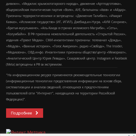
дивижн», «Меджлис крымскотатарского народа», движение «Артподготовка»,
общероссийская политическая партия «Воля», АУЕ, батальоны «Азов» и «Айдар».
Признаны террористическими и запрещены: «Движение Талибан», «Имарат
Кавказ», «Исламское государство» (ИГ, ИГИЛ), Джебхад-ан-Нусра, «АУМ Синрике»,
«Братья-мусульмане», «Аль-Каида в странах исламского Магриба», «Сеть»,
«Колумбайн». В РФ признана нежелательной деятельность «Открытой России»,
издания «Проект Медиа». СМИ-иноагентами признаны: телеканал «Дождь»,
«Медуза», «Важные истории», «Голос Америки», радио «Свобода», The Insider,
«Медиазона», ОВД-инфо. Иноагентами признаны общество/центр «Мемориал»,
«Аналитический Центр Юрия Левады», Сахаровский центр. Instagram и Facebook
(Metа) запрещены в РФ за экстремизм.
"На информационном ресурсе применяются рекомендательные технологии
(информационные технологии предоставления информации на основе сбора,
систематизации и анализа сведений, относящихся к предпочтениям
пользователей сети "Интернет", находящихся на территории Российской
Федерации)".
Подробнее