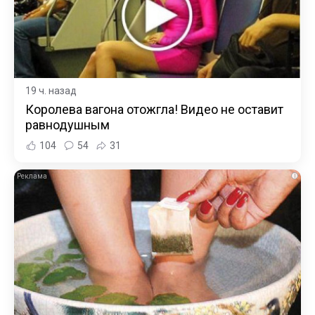
19 ч. назад
Королева вагона отожгла! Видео не оставит
равнодушным
104
54
31
i