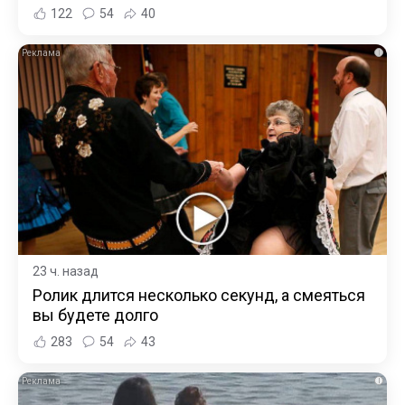
122
54
40
i
23 ч. назад
Ролик длится несколько секунд, а смеяться
вы будете долго
283
54
43
i