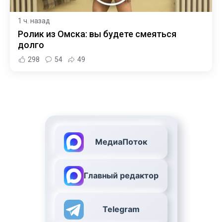
1 ч. назад
Ролик из Омска: вы будете смеяться
долго
298
54
49
МедиаПоток
Главный редактор
Telegram