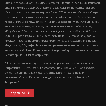
«Правый сектор», УНА-УНСО, УПА, «Тризуб им. Степана Бандеры», «Мизантропик
дивижн», «Меджлис крымскотатарского народа», движение «Артподготовка»,
общероссийская политическая партия «Воля», АУЕ, батальоны «Азов» и «Айдар».
Признаны террористическими и запрещены: «Движение Талибан», «Имарат
Кавказ», «Исламское государство» (ИГ, ИГИЛ), Джебхад-ан-Нусра, «АУМ Синрике»,
«Братья-мусульмане», «Аль-Каида в странах исламского Магриба», «Сеть»,
«Колумбайн». В РФ признана нежелательной деятельность «Открытой России»,
издания «Проект Медиа». СМИ-иноагентами признаны: телеканал «Дождь»,
«Медуза», «Важные истории», «Голос Америки», радио «Свобода», The Insider,
«Медиазона», ОВД-инфо. Иноагентами признаны общество/центр «Мемориал»,
«Аналитический Центр Юрия Левады», Сахаровский центр. Instagram и Facebook
(Metа) запрещены в РФ за экстремизм.
"На информационном ресурсе применяются рекомендательные технологии
(информационные технологии предоставления информации на основе сбора,
систематизации и анализа сведений, относящихся к предпочтениям
пользователей сети "Интернет", находящихся на территории Российской
Федерации)".
Подробнее