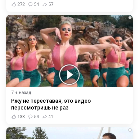
272
54
57
i
7 ч. назад
Ржу не переставая, это видео
пересмотришь не раз
133
54
41
i