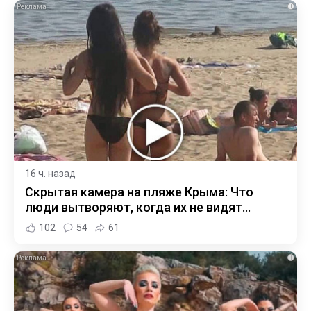
i
16 ч. назад
Скрытая камера на пляже Крыма: Что
люди вытворяют, когда их не видят...
102
54
61
i