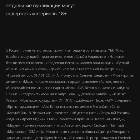
Отдельные публикации могут
содержать материалы 18+
В России признаны экстремистскими и запрещены организации: ФБК (Фонд
борьбы с коррупцией, признан иноагентом), Штабы Навального, «Национал-
большевистская партия», «Свидетели Иеговы», «Армия воли народа», «Русский
общенациональный союз», «Движение против нелегальной иммиграции»,
«Правый сектор», УНА-УНСО, УПА, «Тризуб им. Степана Бандеры», «Мизантропик
дивижн», «Меджлис крымскотатарского народа», движение «Артподготовка»,
общероссийская политическая партия «Воля», АУЕ, батальоны «Азов» и «Айдар».
Признаны террористическими и запрещены: «Движение Талибан», «Имарат
Кавказ», «Исламское государство» (ИГ, ИГИЛ), Джебхад-ан-Нусра, «АУМ Синрике»,
«Братья-мусульмане», «Аль-Каида в странах исламского Магриба», «Сеть»,
«Колумбайн». В РФ признана нежелательной деятельность «Открытой России»,
издания «Проект Медиа». СМИ-иноагентами признаны: телеканал «Дождь»,
«Медуза», «Важные истории», «Голос Америки», радио «Свобода», The Insider,
«Медиазона», ОВД-инфо. Иноагентами признаны общество/центр «Мемориал»,
«Аналитический Центр Юрия Левады», Сахаровский центр. Instagram и Facebook