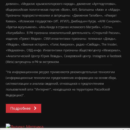
дивижн», «Меджлис крымскотатарского народа», движение «Артподготовка»,
общероссийская политическая партия «Воля», АУЕ, батальоны «Азов» и «Айдар».
Признаны террористическими и запрещены: «Движение Талибан», «Имарат
Кавказ», «Исламское государство» (ИГ, ИГИЛ), Джебхад-ан-Нусра, «АУМ Синрике»,
«Братья-мусульмане», «Аль-Каида в странах исламского Магриба», «Сеть»,
«Колумбайн». В РФ признана нежелательной деятельность «Открытой России»,
издания «Проект Медиа». СМИ-иноагентами признаны: телеканал «Дождь»,
«Медуза», «Важные истории», «Голос Америки», радио «Свобода», The Insider,
«Медиазона», ОВД-инфо. Иноагентами признаны общество/центр «Мемориал»,
«Аналитический Центр Юрия Левады», Сахаровский центр. Instagram и Facebook
(Metа) запрещены в РФ за экстремизм.
"На информационном ресурсе применяются рекомендательные технологии
(информационные технологии предоставления информации на основе сбора,
систематизации и анализа сведений, относящихся к предпочтениям
пользователей сети "Интернет", находящихся на территории Российской
Федерации)".
Подробнее