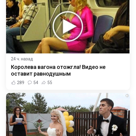
24 ч. назад
Королева вагона отожгла! Видео не
оставит равнодушным
289
54
55
i