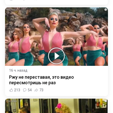
i
16 ч. назад
Ржу не переставая, это видео
пересмотришь не раз
213
54
73
i