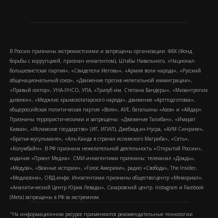
В России признаны экстремистскими и запрещены организации: ФБК (Фонд
борьбы с коррупцией, признан иноагентом), Штабы Навального, «Национал-
большевистская партия», «Свидетели Иеговы», «Армия воли народа», «Русский
общенациональный союз», «Движение против нелегальной иммиграции»,
«Правый сектор», УНА-УНСО, УПА, «Тризуб им. Степана Бандеры», «Мизантропик
дивижн», «Меджлис крымскотатарского народа», движение «Артподготовка»,
общероссийская политическая партия «Воля», АУЕ, батальоны «Азов» и «Айдар».
Признаны террористическими и запрещены: «Движение Талибан», «Имарат
Кавказ», «Исламское государство» (ИГ, ИГИЛ), Джебхад-ан-Нусра, «АУМ Синрике»,
«Братья-мусульмане», «Аль-Каида в странах исламского Магриба», «Сеть»,
«Колумбайн». В РФ признана нежелательной деятельность «Открытой России»,
издания «Проект Медиа». СМИ-иноагентами признаны: телеканал «Дождь»,
«Медуза», «Важные истории», «Голос Америки», радио «Свобода», The Insider,
«Медиазона», ОВД-инфо. Иноагентами признаны общество/центр «Мемориал»,
«Аналитический Центр Юрия Левады», Сахаровский центр. Instagram и Facebook
(Metа) запрещены в РФ за экстремизм.
"На информационном ресурсе применяются рекомендательные технологии