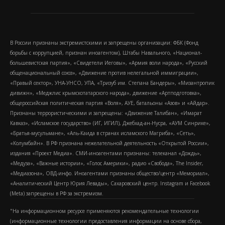
В России признаны экстремистскими и запрещены организации: ФБК (Фонд
борьбы с коррупцией, признан иноагентом), Штабы Навального, «Национал-
большевистская партия», «Свидетели Иеговы», «Армия воли народа», «Русский
общенациональный союз», «Движение против нелегальной иммиграции»,
«Правый сектор», УНА-УНСО, УПА, «Тризуб им. Степана Бандеры», «Мизантропик
дивижн», «Меджлис крымскотатарского народа», движение «Артподготовка»,
общероссийская политическая партия «Воля», АУЕ, батальоны «Азов» и «Айдар».
Признаны террористическими и запрещены: «Движение Талибан», «Имарат
Кавказ», «Исламское государство» (ИГ, ИГИЛ), Джебхад-ан-Нусра, «АУМ Синрике»,
«Братья-мусульмане», «Аль-Каида в странах исламского Магриба», «Сеть»,
«Колумбайн». В РФ признана нежелательной деятельность «Открытой России»,
издания «Проект Медиа». СМИ-иноагентами признаны: телеканал «Дождь»,
«Медуза», «Важные истории», «Голос Америки», радио «Свобода», The Insider,
«Медиазона», ОВД-инфо. Иноагентами признаны общество/центр «Мемориал»,
«Аналитический Центр Юрия Левады», Сахаровский центр. Instagram и Facebook
(Metа) запрещены в РФ за экстремизм.
"На информационном ресурсе применяются рекомендательные технологии
(информационные технологии предоставления информации на основе сбора,