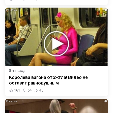
i
8 ч. назад
Королева вагона отожгла! Видео не
оставит равнодушным
161
54
45
i