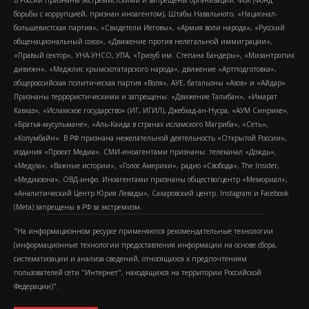
борьбы с коррупцией, признан иноагентом), Штабы Навального, «Национал-
большевистская партия», «Свидетели Иеговы», «Армия воли народа», «Русский
общенациональный союз», «Движение против нелегальной иммиграции»,
«Правый сектор», УНА-УНСО, УПА, «Тризуб им. Степана Бандеры», «Мизантропик
дивижн», «Меджлис крымскотатарского народа», движение «Артподготовка»,
общероссийская политическая партия «Воля», АУЕ, батальоны «Азов» и «Айдар».
Признаны террористическими и запрещены: «Движение Талибан», «Имарат
Кавказ», «Исламское государство» (ИГ, ИГИЛ), Джебхад-ан-Нусра, «АУМ Синрике»,
«Братья-мусульмане», «Аль-Каида в странах исламского Магриба», «Сеть»,
«Колумбайн». В РФ признана нежелательной деятельность «Открытой России»,
издания «Проект Медиа». СМИ-иноагентами признаны: телеканал «Дождь»,
«Медуза», «Важные истории», «Голос Америки», радио «Свобода», The Insider,
«Медиазона», ОВД-инфо. Иноагентами признаны общество/центр «Мемориал»,
«Аналитический Центр Юрия Левады», Сахаровский центр. Instagram и Facebook
(Metа) запрещены в РФ за экстремизм.
"На информационном ресурсе применяются рекомендательные технологии
(информационные технологии предоставления информации на основе сбора,
систематизации и анализа сведений, относящихся к предпочтениям
пользователей сети "Интернет", находящихся на территории Российской
Федерации)".