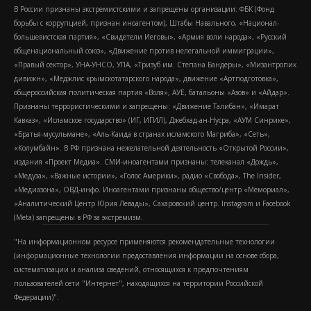
В России признаны экстремистскими и запрещены организации: ФБК (Фонд
борьбы с коррупцией, признан иноагентом), Штабы Навального, «Национал-
большевистская партия», «Свидетели Иеговы», «Армия воли народа», «Русский
общенациональный союз», «Движение против нелегальной иммиграции»,
«Правый сектор», УНА-УНСО, УПА, «Тризуб им. Степана Бандеры», «Мизантропик
дивижн», «Меджлис крымскотатарского народа», движение «Артподготовка»,
общероссийская политическая партия «Воля», АУЕ, батальоны «Азов» и «Айдар».
Признаны террористическими и запрещены: «Движение Талибан», «Имарат
Кавказ», «Исламское государство» (ИГ, ИГИЛ), Джебхад-ан-Нусра, «АУМ Синрике»,
«Братья-мусульмане», «Аль-Каида в странах исламского Магриба», «Сеть»,
«Колумбайн». В РФ признана нежелательной деятельность «Открытой России»,
издания «Проект Медиа». СМИ-иноагентами признаны: телеканал «Дождь»,
«Медуза», «Важные истории», «Голос Америки», радио «Свобода», The Insider,
«Медиазона», ОВД-инфо. Иноагентами признаны общество/центр «Мемориал»,
«Аналитический Центр Юрия Левады», Сахаровский центр. Instagram и Facebook
(Metа) запрещены в РФ за экстремизм.
"На информационном ресурсе применяются рекомендательные технологии
(информационные технологии предоставления информации на основе сбора,
систематизации и анализа сведений, относящихся к предпочтениям
пользователей сети "Интернет", находящихся на территории Российской
Федерации)".