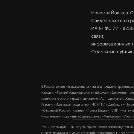
Новости Йошкар-Ол
Свидетельство о 
ИА № ФС 77 - 8238
связи,
информационных т
Отдельные публика
В России признаны экстремистскими и запрещены организаци
народа», «Русский общенациональный союз», «Движение про
крымскотатарского народа», движение «Артподготовка», обще
Кавказ», «Исламское государство» (ИГ, ИГИЛ), Джебхад-ан-Ну
«Открытой России», издания «Проект Медиа». СМИ-иноагентам
Иноагентами признаны общество/центр «Мемориал», «Аналитич
"На информационном ресурсе применяются рекомендательные
систематизации и анализа сведений, относящихся к предпочт