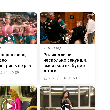
i
i
д
23 ч. назад
 переставая,
Ролик длится
део
несколько секунд, а
отришь не раз
смеяться вы будете
долго
54
39
232
54
63
i
i