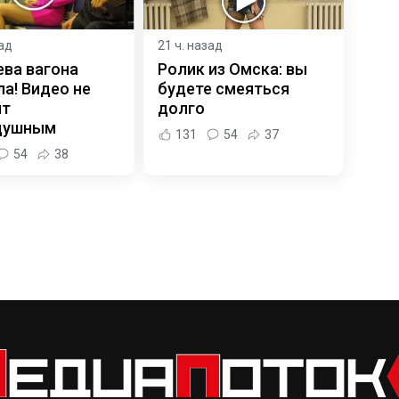
зад
21 ч. назад
ева вагона
Ролик из Омска: вы
а! Видео не
будете смеяться
ит
долго
душным
131
54
37
54
38