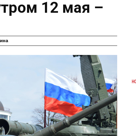
утром 12 мая –
!
гина
Н