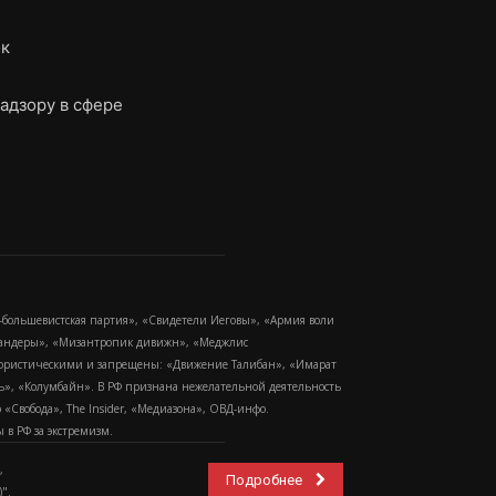
ок
адзору в сфере
-большевистская партия», «Свидетели Иеговы», «Армия воли
 Бандеры», «Мизантропик дивижн», «Меджлис
еррористическими и запрещены: «Движение Талибан», «Имарат
еть», «Колумбайн». В РФ признана нежелательной деятельность
Свобода», The Insider, «Медиазона», ОВД-инфо.
в РФ за экстремизм.
,
Подробнее
".