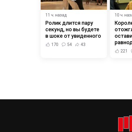
11 ч. назад
10 ч. на
Ролик длится пару
Корол
секунд, но вы будете
отожгл
в шоке от увиденного
остав
равно
170
54
43
221