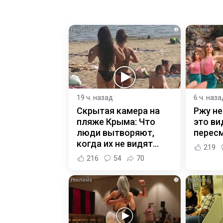
i
19 ч. назад
6 ч. наза
Скрытая камера на
Ржу не
пляже Крыма: Что
это ви
люди вытворяют,
пересм
когда их не видят...
219
216
54
70
i