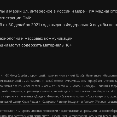
ы и Марий Эл, интересное в России и мире - ИА МедиаПот
регистрации СМИ
9 от 30 декабря 2021 года выдано Федеральной службы по н
ехнологий и массовых коммуникаций
ции могут содержать материалы 18+
и: ФБК (Фонд борьбы с коррупцией, признан иноагентом), Штабы Навального, «Национал
тив нелегальной иммиграции», «Правый сектор», УНА-УНСО, УПА, «Тризуб им. Степана
российская политическая партия «Воля», АУЕ, батальоны «Азов» и «Айдар». Признаны т
сра, «АУМ Синрике», «Братья-мусульмане», «Аль-Каида в странах исламского Магриба», «С
и признаны: телеканал «Дождь», «Медуза», «Важные истории», «Голос Америки», радио «
еский Центр Юрия Левады», Сахаровский центр. Instagram и Facebook (Metа) запрещены 
 технологии (информационные технологии предоставления информации на основе сбора
ениям пользователей сети "Интернет", находящихся на территории Российской Федерации)