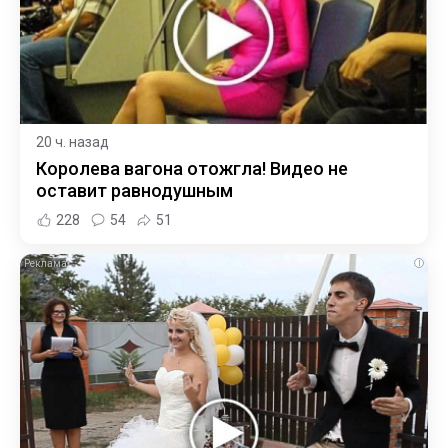
20 ч. назад
Королева вагона отожгла! Видео не
оставит равнодушным
228
54
51
i