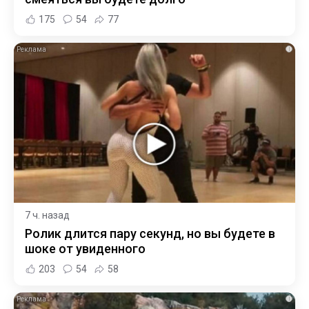
175
54
77
i
7 ч. назад
Ролик длится пару секунд, но вы будете в
шоке от увиденного
203
54
58
i