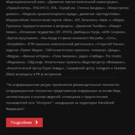
общенациональный союз», «Движение против нелегальной иммиграции»,
«Правый сектор», УНА-УНСО, УПА, «Тризуб им. Степана Бандеры», «Мизантропик
дивижн», «Меджлис крымскотатарского народа», движение «Артподготовка»,
общероссийская политическая партия «Воля», АУЕ, батальоны «Азов» и «Айдар».
Признаны террористическими и запрещены: «Движение Талибан», «Имарат
Кавказ», «Исламское государство» (ИГ, ИГИЛ), Джебхад-ан-Нусра, «АУМ Синрике»,
«Братья-мусульмане», «Аль-Каида в странах исламского Магриба», «Сеть»,
«Колумбайн». В РФ признана нежелательной деятельность «Открытой России»,
издания «Проект Медиа». СМИ-иноагентами признаны: телеканал «Дождь»,
«Медуза», «Важные истории», «Голос Америки», радио «Свобода», The Insider,
«Медиазона», ОВД-инфо. Иноагентами признаны общество/центр «Мемориал»,
«Аналитический Центр Юрия Левады», Сахаровский центр. Instagram и Facebook
(Metа) запрещены в РФ за экстремизм.
"На информационном ресурсе применяются рекомендательные технологии
(информационные технологии предоставления информации на основе сбора,
систематизации и анализа сведений, относящихся к предпочтениям
пользователей сети "Интернет", находящихся на территории Российской
Федерации)".
Подробнее