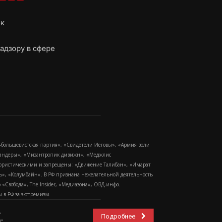
ок
адзору в сфере
-большевистская партия», «Свидетели Иеговы», «Армия воли
 Бандеры», «Мизантропик дивижн», «Меджлис
еррористическими и запрещены: «Движение Талибан», «Имарат
еть», «Колумбайн». В РФ признана нежелательной деятельность
Свобода», The Insider, «Медиазона», ОВД-инфо.
в РФ за экстремизм.
,
Подробнее
".