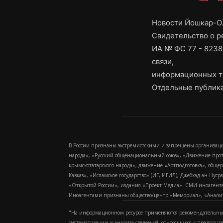
Новости Йошкар-Ол
Свидетельство о 
ИА № ФС 77 - 8238
связи,
информационных т
Отдельные публика
В России признаны экстремистскими и запрещены организаци
народа», «Русский общенациональный союз», «Движение про
крымскотатарского народа», движение «Артподготовка», обще
Кавказ», «Исламское государство» (ИГ, ИГИЛ), Джебхад-ан-Ну
«Открытой России», издания «Проект Медиа». СМИ-иноагентам
Иноагентами признаны общество/центр «Мемориал», «Аналитич
"На информационном ресурсе применяются рекомендательные
систематизации и анализа сведений, относящихся к предпочт