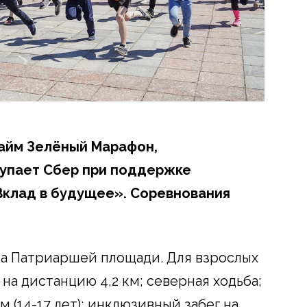
райм Зелёный Марафон,
тупает Сбер при поддержке
Вклад в будущее». Соревнования
на Патриаршей площади. Для взрослых
на дистанцию 4,2 км; северная ходьба;
км (14-17 лет); инклюзивный забег на