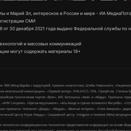
ы и Марий Эл, интересное в России и мире - ИА МедиаПот
регистрации СМИ
9 от 30 декабря 2021 года выдано Федеральной службы по н
ехнологий и массовых коммуникаций
ции могут содержать материалы 18+
и: ФБК (Фонд борьбы с коррупцией, признан иноагентом), Штабы Навального, «Национал
тив нелегальной иммиграции», «Правый сектор», УНА-УНСО, УПА, «Тризуб им. Степана
российская политическая партия «Воля», АУЕ, батальоны «Азов» и «Айдар». Признаны т
сра, «АУМ Синрике», «Братья-мусульмане», «Аль-Каида в странах исламского Магриба», «С
и признаны: телеканал «Дождь», «Медуза», «Важные истории», «Голос Америки», радио «
еский Центр Юрия Левады», Сахаровский центр. Instagram и Facebook (Metа) запрещены 
 технологии (информационные технологии предоставления информации на основе сбора
ениям пользователей сети "Интернет", находящихся на территории Российской Федерации)