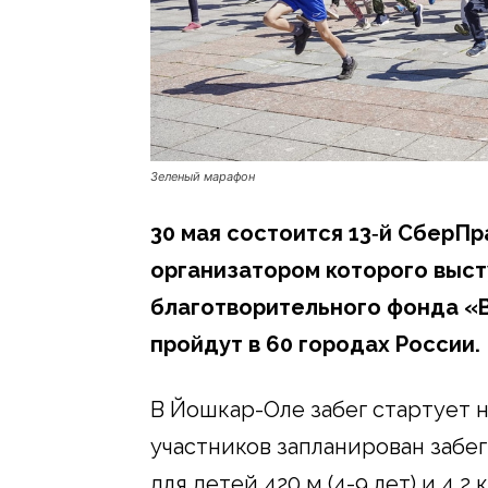
Зеленый марафон
30 мая состоится 13‑й СберП
организатором которого выс
благотворительного фонда «
пройдут в 60 городах России.
В Йошкар-Оле забег стартует 
участников запланирован забег 
для детей 420 м (4-9 лет) и 4,2 