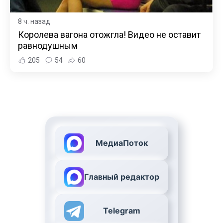
8 ч. назад
Королева вагона отожгла! Видео не оставит
равнодушным
205
54
60
МедиаПоток
Главный редактор
Telegram