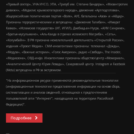
«Правый сектор», УНА-УНСО, УПА, «Тризуб им. Степана Бандеры», «Мизантропик
дивижн», «Меджлис крымскотатарского народа», движение «Артподготовка»,
общероссийская политическая партия «Воля», АУЕ, батальоны «Азов» и «Айдар».
Признаны террористическими и запрещены: «Движение Талибан», «Имарат
Кавказ», «Исламское государство» (ИГ, ИГИЛ), Джебхад-ан-Нусра, «АУМ Синрике»,
«Братья-мусульмане», «Аль-Каида в странах исламского Магриба», «Сеть»,
«Колумбайн». В РФ признана нежелательной деятельность «Открытой России»,
издания «Проект Медиа». СМИ-иноагентами признаны: телеканал «Дождь»,
«Медуза», «Важные истории», «Голос Америки», радио «Свобода», The Insider,
«Медиазона», ОВД-инфо. Иноагентами признаны общество/центр «Мемориал»,
«Аналитический Центр Юрия Левады», Сахаровский центр. Instagram и Facebook
(Metа) запрещены в РФ за экстремизм.
"На информационном ресурсе применяются рекомендательные технологии
(информационные технологии предоставления информации на основе сбора,
систематизации и анализа сведений, относящихся к предпочтениям
пользователей сети "Интернет", находящихся на территории Российской
Федерации)".
Подробнее