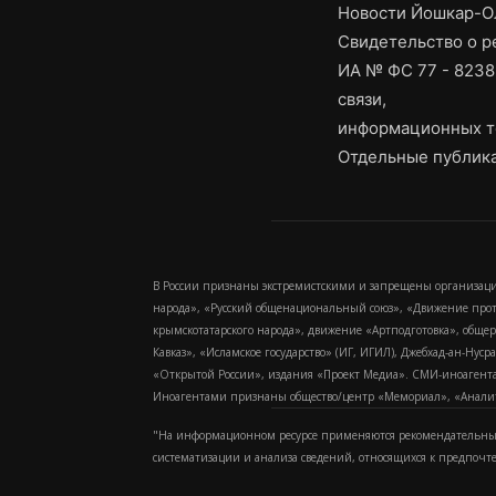
Новости Йошкар-Ол
Свидетельство о 
ИА № ФС 77 - 8238
связи,
информационных т
Отдельные публика
В России признаны экстремистскими и запрещены организаци
народа», «Русский общенациональный союз», «Движение про
крымскотатарского народа», движение «Артподготовка», обще
Кавказ», «Исламское государство» (ИГ, ИГИЛ), Джебхад-ан-Ну
«Открытой России», издания «Проект Медиа». СМИ-иноагентам
Иноагентами признаны общество/центр «Мемориал», «Аналитич
"На информационном ресурсе применяются рекомендательные
систематизации и анализа сведений, относящихся к предпочт