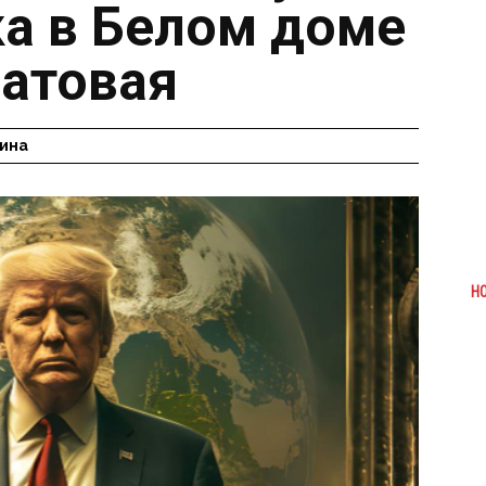
ка в Белом доме
патовая
ина
Н