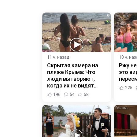
i
11 ч. назад
10 ч. на
Скрытая камера на
Ржу не
пляже Крыма: Что
это ви
люди вытворяют,
пересм
когда их не видят...
225
196
54
58
i