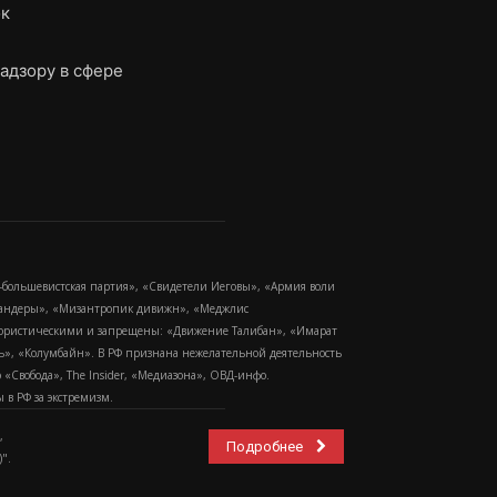
ок
адзору в сфере
-большевистская партия», «Свидетели Иеговы», «Армия воли
 Бандеры», «Мизантропик дивижн», «Меджлис
еррористическими и запрещены: «Движение Талибан», «Имарат
еть», «Колумбайн». В РФ признана нежелательной деятельность
Свобода», The Insider, «Медиазона», ОВД-инфо.
в РФ за экстремизм.
,
Подробнее
".