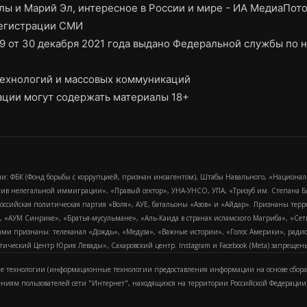
ы и Марий Эл, интересное в России и мире - ИА МедиаПот
регистрации СМИ
9 от 30 декабря 2021 года выдано Федеральной службы по н
ехнологий и массовых коммуникаций
ции могут содержать материалы 18+
и: ФБК (Фонд борьбы с коррупцией, признан иноагентом), Штабы Навального, «Национал
тив нелегальной иммиграции», «Правый сектор», УНА-УНСО, УПА, «Тризуб им. Степана
российская политическая партия «Воля», АУЕ, батальоны «Азов» и «Айдар». Признаны т
сра, «АУМ Синрике», «Братья-мусульмане», «Аль-Каида в странах исламского Магриба», «С
и признаны: телеканал «Дождь», «Медуза», «Важные истории», «Голос Америки», радио «
еский Центр Юрия Левады», Сахаровский центр. Instagram и Facebook (Metа) запрещены 
 технологии (информационные технологии предоставления информации на основе сбора
ениям пользователей сети "Интернет", находящихся на территории Российской Федерации)