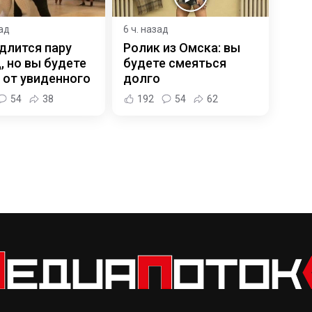
зад
6 ч. назад
длится пару
Ролик из Омска: вы
, но вы будете
будете смеяться
 от увиденного
долго
54
38
192
54
62