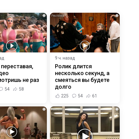
i
i
зад
9 ч. назад
 переставая,
Ролик длится
део
несколько секунд, а
отришь не раз
смеяться вы будете
долго
54
58
225
54
61
i
i