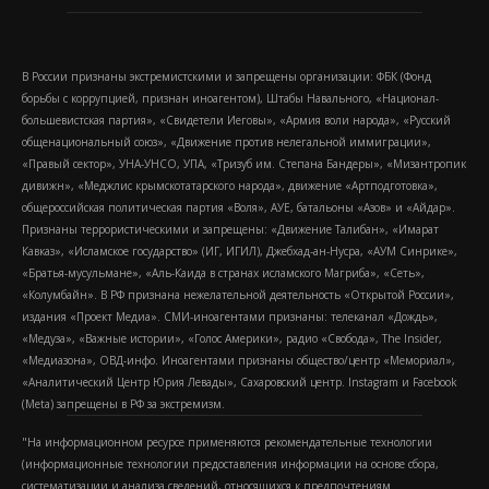
В России признаны экстремистскими и запрещены организации: ФБК (Фонд
борьбы с коррупцией, признан иноагентом), Штабы Навального, «Национал-
большевистская партия», «Свидетели Иеговы», «Армия воли народа», «Русский
общенациональный союз», «Движение против нелегальной иммиграции»,
«Правый сектор», УНА-УНСО, УПА, «Тризуб им. Степана Бандеры», «Мизантропик
дивижн», «Меджлис крымскотатарского народа», движение «Артподготовка»,
общероссийская политическая партия «Воля», АУЕ, батальоны «Азов» и «Айдар».
Признаны террористическими и запрещены: «Движение Талибан», «Имарат
Кавказ», «Исламское государство» (ИГ, ИГИЛ), Джебхад-ан-Нусра, «АУМ Синрике»,
«Братья-мусульмане», «Аль-Каида в странах исламского Магриба», «Сеть»,
«Колумбайн». В РФ признана нежелательной деятельность «Открытой России»,
издания «Проект Медиа». СМИ-иноагентами признаны: телеканал «Дождь»,
«Медуза», «Важные истории», «Голос Америки», радио «Свобода», The Insider,
«Медиазона», ОВД-инфо. Иноагентами признаны общество/центр «Мемориал»,
«Аналитический Центр Юрия Левады», Сахаровский центр. Instagram и Facebook
(Metа) запрещены в РФ за экстремизм.
"На информационном ресурсе применяются рекомендательные технологии
(информационные технологии предоставления информации на основе сбора,
систематизации и анализа сведений, относящихся к предпочтениям