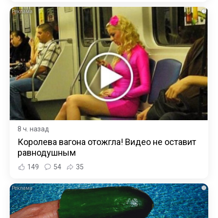
i
8 ч. назад
Королева вагона отожгла! Видео не оставит
равнодушным
149
54
35
i