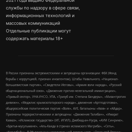
2021 года выдано Федеральной
службы по надзору в сфере связи,
информационных технологий и
массовых коммуникаций
Отдельные публикации могут
содержать материалы 18+
В России признаны экстремистскими и запрещены организации: ФБК (Фонд
борьбы с коррупцией, признан иноагентом), Штабы Навального, «Национал-
большевистская партия», «Свидетели Иеговы», «Армия воли народа», «Русский
общенациональный союз», «Движение против нелегальной иммиграции»,
«Правый сектор», УНА-УНСО, УПА, «Тризуб им. Степана Бандеры», «Мизантропик
дивижн», «Меджлис крымскотатарского народа», движение «Артподготовка»,
общероссийская политическая партия «Воля», АУЕ, батальоны «Азов» и «Айдар».
Признаны террористическими и запрещены: «Движение Талибан», «Имарат
Кавказ», «Исламское государство» (ИГ, ИГИЛ), Джебхад-ан-Нусра, «АУМ Синрике»,
«Братья-мусульмане», «Аль-Каида в странах исламского Магриба», «Сеть»,