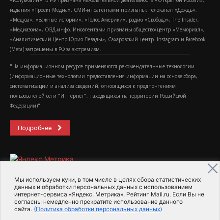
«Колумбайн». В РФ признана нежелательной деятельность «Открытой России»,
издания «Проект Медиа». СМИ-иноагентами признаны: телеканал «Дождь»,
«Медуза», «Важные истории», «Голос Америки», радио «Свобода», The Insider,
«Медиазона», ОВД-инфо. Иноагентами признаны общество/центр «Мемориал»,
«Аналитический Центр Юрия Левады», Сахаровский центр. Instagram и Facebook
(Metа) запрещены в РФ за экстремизм.
"На информационном ресурсе применяются рекомендательные технологии
(информационные технологии предоставления информации на основе сбора,
систематизации и анализа сведений, относящихся к предпочтениям
пользователей сети "Интернет", находящихся на территории Российской
Федерации)".
Подробнее
Мы используем куки, в том числе в целях сбора статистических
данных и обработки персональных данных с использованием
интернет-сервиса «Яндекс. Метрика», Рейтинг Mail.ru. Если Вы не
2015-2026- Информационное агентство МедиаПоток
согласны немедленно прекратите использование данного
сайта.
(Политика обработки персональных данных)
Для справки
Об издании
Пользовательское соглашение