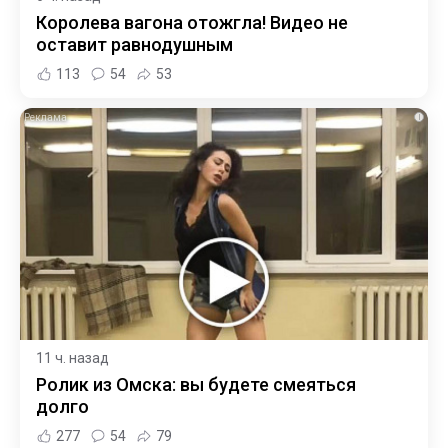
Королева вагона отожгла! Видео не
оставит равнодушным
113
54
53
i
11 ч. назад
Ролик из Омска: вы будете смеяться
долго
277
54
79