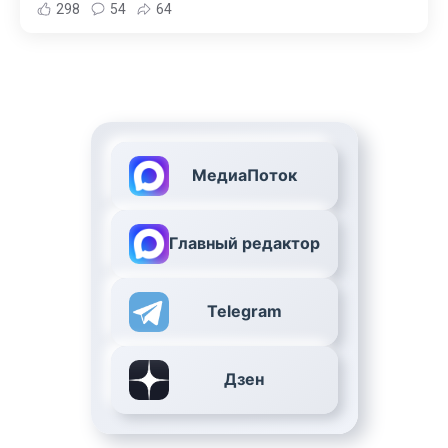
298
54
64
МедиаПоток
Главный редактор
Telegram
Дзен