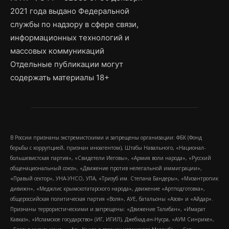
2021 года выдано Федеральной
службы по надзору в сфере связи,
информационных технологий и
массовых коммуникаций
Отдельные публикации могут
содержать материалы 18+
В России признаны экстремистскими и запрещены организации: ФБК (Фонд
борьбы с коррупцией, признан иноагентом), Штабы Навального, «Национал-
большевистская партия», «Свидетели Иеговы», «Армия воли народа», «Русский
общенациональный союз», «Движение против нелегальной иммиграции»,
«Правый сектор», УНА-УНСО, УПА, «Тризуб им. Степана Бандеры», «Мизантропик
дивижн», «Меджлис крымскотатарского народа», движение «Артподготовка»,
общероссийская политическая партия «Воля», АУЕ, батальоны «Азов» и «Айдар».
Признаны террористическими и запрещены: «Движение Талибан», «Имарат
Кавказ», «Исламское государство» (ИГ, ИГИЛ), Джебхад-ан-Нусра, «АУМ Синрике»,