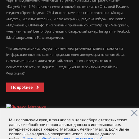
«Братья-мусульмане», «Аль-Каида в странах исламского Магриба», «Сеть»,
«Колумбайн». В РФ признана нежелательной деятельность «Открытой России»,
издания «Проект Медиа». СМИ-иноагентами признаны: телеканал «Дождь»,
«Медуза», «Важные истории», «Голос Америки», радио «Свобода», The Insider,
«Медиазона», ОВД-инфо. Иноагентами признаны общество/центр «Мемориал»,
«Аналитический Центр Юрия Левады», Сахаровский центр. Instagram и Facebook
(Metа) запрещены в РФ за экстремизм.
"На информационном ресурсе применяются рекомендательные технологии
(информационные технологии предоставления информации на основе сбора,
систематизации и анализа сведений, относящихся к предпочтениям
пользователей сети "Интернет", находящихся на территории Российской
Федерации)".
Подробнее
Мы используем куки, в том числе в целях сбора статистических
данных и обработки персональных данных с использованием
интернет-сервиса «Яндекс. Метрика», Рейтинг Mail.ru. Если Вы не
2015-2026- Информационное агентство МедиаПоток
согласны немедленно прекратите использование данного
сайта.
(Политика обработки персональных данных)