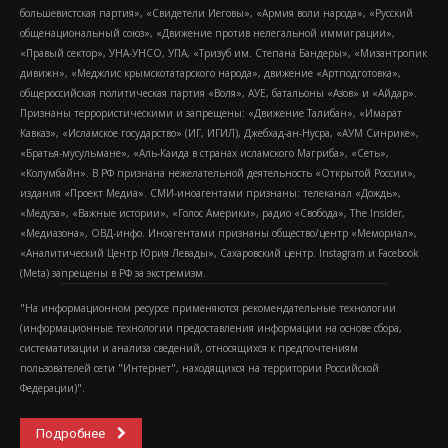
большевистская партия», «Свидетели Иеговы», «Армия воли народа», «Русский
общенациональный союз», «Движение против нелегальной иммиграции»,
«Правый сектор», УНА-УНСО, УПА, «Тризуб им. Степана Бандеры», «Мизантропик
дивижн», «Меджлис крымскотатарского народа», движение «Артподготовка»,
общероссийская политическая партия «Воля», АУЕ, батальоны «Азов» и «Айдар».
Признаны террористическими и запрещены: «Движение Талибан», «Имарат
Кавказ», «Исламское государство» (ИГ, ИГИЛ), Джебхад-ан-Нусра, «АУМ Синрике»,
«Братья-мусульмане», «Аль-Каида в странах исламского Магриба», «Сеть»,
«Колумбайн». В РФ признана нежелательной деятельность «Открытой России»,
издания «Проект Медиа». СМИ-иноагентами признаны: телеканал «Дождь»,
«Медуза», «Важные истории», «Голос Америки», радио «Свобода», The Insider,
«Медиазона», ОВД-инфо. Иноагентами признаны общество/центр «Мемориал»,
«Аналитический Центр Юрия Левады», Сахаровский центр. Instagram и Facebook
(Metа) запрещены в РФ за экстремизм.
"На информационном ресурсе применяются рекомендательные технологии
(информационные технологии предоставления информации на основе сбора,
систематизации и анализа сведений, относящихся к предпочтениям
пользователей сети "Интернет", находящихся на территории Российской
Федерации)".
Подробнее