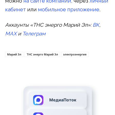
можно
на сайте компании,
через
личный
кабинет
или
мобильное приложение
.
Аккаунты «ТНС энерго Марий Эл»:
ВК
,
MAX
и
Телеграм
Марий Эл
ТНС энерго Марий Эл
электроэнергия
МедиаПоток