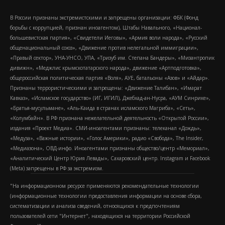
В России признаны экстремистскими и запрещены организации: ФБК (Фонд
борьбы с коррупцией, признан иноагентом), Штабы Навального, «Национал-
большевистская партия», «Свидетели Иеговы», «Армия воли народа», «Русский
общенациональный союз», «Движение против нелегальной иммиграции»,
«Правый сектор», УНА-УНСО, УПА, «Тризуб им. Степана Бандеры», «Мизантропик
дивижн», «Меджлис крымскотатарского народа», движение «Артподготовка»,
общероссийская политическая партия «Воля», АУЕ, батальоны «Азов» и «Айдар».
Признаны террористическими и запрещены: «Движение Талибан», «Имарат
Кавказ», «Исламское государство» (ИГ, ИГИЛ), Джебхад-ан-Нусра, «АУМ Синрике»,
«Братья-мусульмане», «Аль-Каида в странах исламского Магриба», «Сеть»,
«Колумбайн». В РФ признана нежелательной деятельность «Открытой России»,
издания «Проект Медиа». СМИ-иноагентами признаны: телеканал «Дождь»,
«Медуза», «Важные истории», «Голос Америки», радио «Свобода», The Insider,
«Медиазона», ОВД-инфо. Иноагентами признаны общество/центр «Мемориал»,
«Аналитический Центр Юрия Левады», Сахаровский центр. Instagram и Facebook
(Metа) запрещены в РФ за экстремизм.
"На информационном ресурсе применяются рекомендательные технологии
(информационные технологии предоставления информации на основе сбора,
систематизации и анализа сведений, относящихся к предпочтениям
пользователей сети "Интернет", находящихся на территории Российской