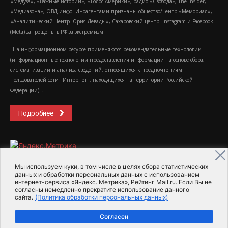
«Медуза», «Важные истории», «Голос Америки», радио «Свобода», The Insider,
«Медиазона», ОВД-инфо. Иноагентами признаны общество/центр «Мемориал»,
«Аналитический Центр Юрия Левады», Сахаровский центр. Instagram и Facebook
(Metа) запрещены в РФ за экстремизм.
"На информационном ресурсе применяются рекомендательные технологии
(информационные технологии предоставления информации на основе сбора,
систематизации и анализа сведений, относящихся к предпочтениям
пользователей сети "Интернет", находящихся на территории Российской
Федерации)".
Подробнее
Мы используем куки, в том числе в целях сбора статистических
данных и обработки персональных данных с использованием
интернет-сервиса «Яндекс. Метрика», Рейтинг Mail.ru. Если Вы не
2015-2026- Информационное агентство МедиаПоток
согласны немедленно прекратите использование данного
сайта.
(Политика обработки персональных данных)
Для справки
Об издании
Пользовательское соглашение
Согласен
Политика обработки персональных данных