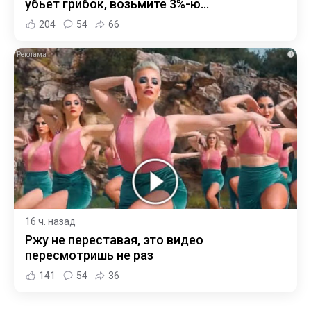
убьет грибок, возьмите 3%-ю…
204
54
66
i
16 ч. назад
Ржу не переставая, это видео
пересмотришь не раз
141
54
36