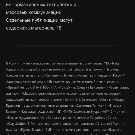
информационных технологий и
массовых коммуникаций
Отдельные публикации могут
содержать материалы 18+
В России признаны экстремистскими и запрещены организации: ФБК (Фонд
борьбы с коррупцией, признан иноагентом), Штабы Навального, «Национал-
большевистская партия», «Свидетели Иеговы», «Армия воли народа», «Русский
общенациональный союз», «Движение против нелегальной иммиграции»,
«Правый сектор», УНА-УНСО, УПА, «Тризуб им. Степана Бандеры», «Мизантропик
дивижн», «Меджлис крымскотатарского народа», движение «Артподготовка»,
общероссийская политическая партия «Воля», АУЕ, батальоны «Азов» и «Айдар».
Признаны террористическими и запрещены: «Движение Талибан», «Имарат
Кавказ», «Исламское государство» (ИГ, ИГИЛ), Джебхад-ан-Нусра, «АУМ Синрике»,
«Братья-мусульмане», «Аль-Каида в странах исламского Магриба», «Сеть»,
«Колумбайн». В РФ признана нежелательной деятельность «Открытой России»,
издания «Проект Медиа». СМИ-иноагентами признаны: телеканал «Дождь»,