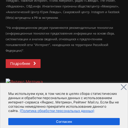
«Медуза», «Важные истории», «Голос Америки», радио «Свобода», The Insider,
«Медиазона», ОВД-инфо. Иноагентами признаны общество/центр «Мемориал»,
«Аналитический Центр Юрия Левады», Сахаровский центр. Instagram и Facebook
(Metа) запрещены в РФ за экстремизм.
"На информационном ресурсе применяются рекомендательные технологии
(информационные технологии предоставления информации на основе сбора,
систематизации и анализа сведений, относящихся к предпочтениям
пользователей сети "Интернет", находящихся на территории Российской
Федерации)".
Подробнее
Мы используем куки, в том числе в целях сбора статистических
данных и обработки персональных данных с использованием
интернет-сервиса «Яндекс. Метрика», Рейтинг Mail.ru. Если Вы не
2015-2026- Информационное агентство МедиаПоток
согласны немедленно прекратите использование данного
сайта.
(Политика обработки персональных данных)
Для справки
Об издании
Пользовательское соглашение
Согласен
Политика обработки персональных данных