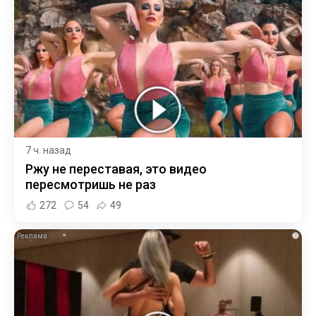
7 ч. назад
Ржу не переставая, это видео
пересмотришь не раз
272
54
49
i