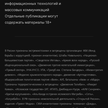
информационных технологий и
массовых коммуникаций
Отдельные публикации могут
содержать материалы 18+
В России признаны экстремистскими и запрещены организации: ФБК (Фонд
борьбы с коррупцией, признан иноагентом), Штабы Навального, «Национал-
большевистская партия», «Свидетели Иеговы», «Армия воли народа», «Русский
общенациональный союз», «Движение против нелегальной иммиграции»,
«Правый сектор», УНА-УНСО, УПА, «Тризуб им. Степана Бандеры», «Мизантропик
дивижн», «Меджлис крымскотатарского народа», движение «Артподготовка»,
общероссийская политическая партия «Воля», АУЕ, батальоны «Азов» и «Айдар».
Признаны террористическими и запрещены: «Движение Талибан», «Имарат
Кавказ», «Исламское государство» (ИГ, ИГИЛ), Джебхад-ан-Нусра, «АУМ Синрике»,
«Братья-мусульмане», «Аль-Каида в странах исламского Магриба», «Сеть»,
«Колумбайн». В РФ признана нежелательной деятельность «Открытой России»,
издания «Проект Медиа». СМИ-иноагентами признаны: телеканал «Дождь»,