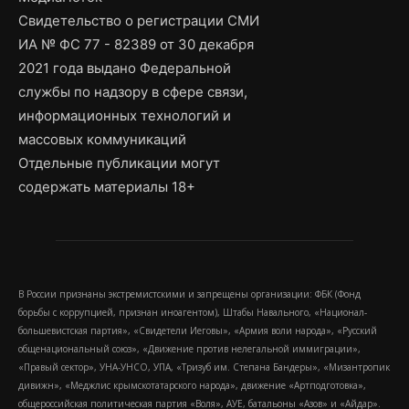
Свидетельство о регистрации СМИ
ИА № ФС 77 - 82389 от 30 декабря
2021 года выдано Федеральной
службы по надзору в сфере связи,
информационных технологий и
массовых коммуникаций
Отдельные публикации могут
содержать материалы 18+
В России признаны экстремистскими и запрещены организации: ФБК (Фонд
борьбы с коррупцией, признан иноагентом), Штабы Навального, «Национал-
большевистская партия», «Свидетели Иеговы», «Армия воли народа», «Русский
общенациональный союз», «Движение против нелегальной иммиграции»,
«Правый сектор», УНА-УНСО, УПА, «Тризуб им. Степана Бандеры», «Мизантропик
дивижн», «Меджлис крымскотатарского народа», движение «Артподготовка»,
общероссийская политическая партия «Воля», АУЕ, батальоны «Азов» и «Айдар».