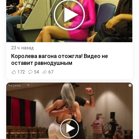
23 ч. назад
Королева вагона отожгла! Видео не
оставит равнодушным
172
54
67
i