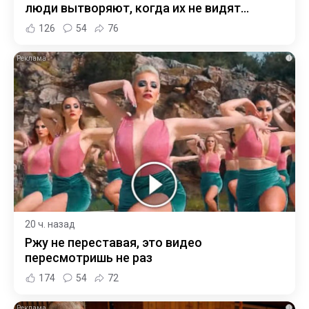
люди вытворяют, когда их не видят...
126
54
76
i
20 ч. назад
Ржу не переставая, это видео
пересмотришь не раз
174
54
72
i