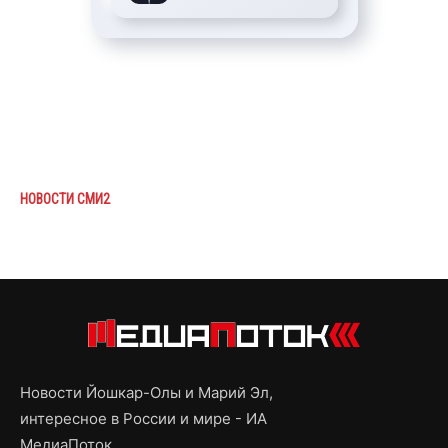
НОВОСТИ СМИ2
Новости Йошкар-Олы и Марий Эл,
интересное в России и мире - ИА
МедиаПоток