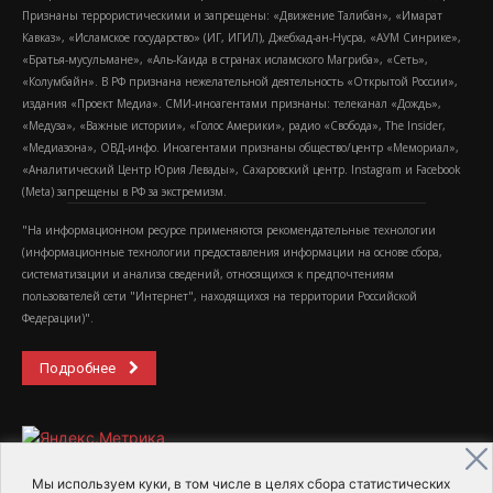
Признаны террористическими и запрещены: «Движение Талибан», «Имарат
Кавказ», «Исламское государство» (ИГ, ИГИЛ), Джебхад-ан-Нусра, «АУМ Синрике»,
«Братья-мусульмане», «Аль-Каида в странах исламского Магриба», «Сеть»,
«Колумбайн». В РФ признана нежелательной деятельность «Открытой России»,
издания «Проект Медиа». СМИ-иноагентами признаны: телеканал «Дождь»,
«Медуза», «Важные истории», «Голос Америки», радио «Свобода», The Insider,
«Медиазона», ОВД-инфо. Иноагентами признаны общество/центр «Мемориал»,
«Аналитический Центр Юрия Левады», Сахаровский центр. Instagram и Facebook
(Metа) запрещены в РФ за экстремизм.
"На информационном ресурсе применяются рекомендательные технологии
(информационные технологии предоставления информации на основе сбора,
систематизации и анализа сведений, относящихся к предпочтениям
пользователей сети "Интернет", находящихся на территории Российской
Федерации)".
Подробнее
Мы используем куки, в том числе в целях сбора статистических