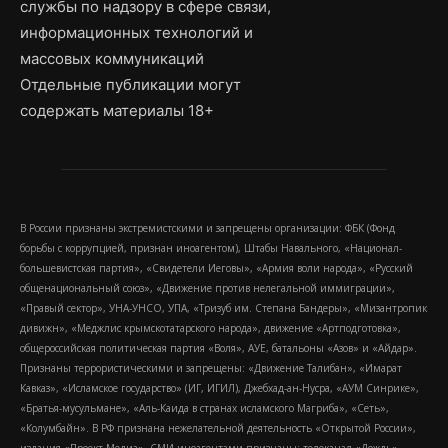
службы по надзору в сфере связи,
информационных технологий и
массовых коммуникаций
Отдельные публикации могут
содержать материалы 18+
В России признаны экстремистскими и запрещены организации: ФБК (Фонд
борьбы с коррупцией, признан иноагентом), Штабы Навального, «Национал-
большевистская партия», «Свидетели Иеговы», «Армия воли народа», «Русский
общенациональный союз», «Движение против нелегальной иммиграции»,
«Правый сектор», УНА-УНСО, УПА, «Тризуб им. Степана Бандеры», «Мизантропик
дивижн», «Меджлис крымскотатарского народа», движение «Артподготовка»,
общероссийская политическая партия «Воля», АУЕ, батальоны «Азов» и «Айдар».
Признаны террористическими и запрещены: «Движение Талибан», «Имарат
Кавказ», «Исламское государство» (ИГ, ИГИЛ), Джебхад-ан-Нусра, «АУМ Синрике»,
«Братья-мусульмане», «Аль-Каида в странах исламского Магриба», «Сеть»,
«Колумбайн». В РФ признана нежелательной деятельность «Открытой России»,
издания «Проект Медиа». СМИ-иноагентами признаны: телеканал «Дождь»,