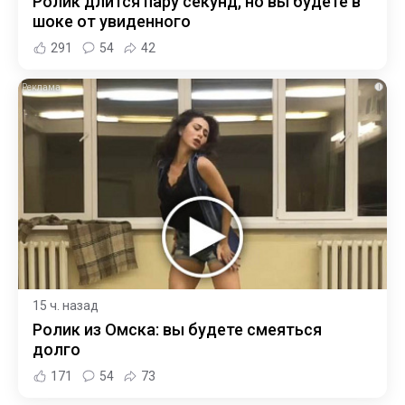
Ролик длится пару секунд, но вы будете в
шоке от увиденного
291
54
42
i
15 ч. назад
Ролик из Омска: вы будете смеяться
долго
171
54
73