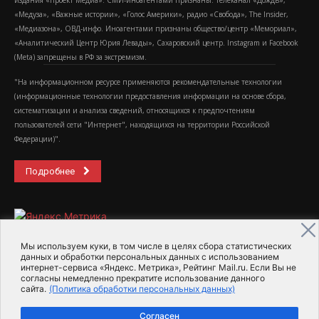
«Медуза», «Важные истории», «Голос Америки», радио «Свобода», The Insider,
«Медиазона», ОВД-инфо. Иноагентами признаны общество/центр «Мемориал»,
«Аналитический Центр Юрия Левады», Сахаровский центр. Instagram и Facebook
(Metа) запрещены в РФ за экстремизм.
"На информационном ресурсе применяются рекомендательные технологии
(информационные технологии предоставления информации на основе сбора,
систематизации и анализа сведений, относящихся к предпочтениям
пользователей сети "Интернет", находящихся на территории Российской
Федерации)".
Подробнее
Мы используем куки, в том числе в целях сбора статистических
данных и обработки персональных данных с использованием
интернет-сервиса «Яндекс. Метрика», Рейтинг Mail.ru. Если Вы не
2015-2026- Информационное агентство МедиаПоток
согласны немедленно прекратите использование данного
сайта.
(Политика обработки персональных данных)
Для справки
Об издании
Пользовательское соглашение
Согласен