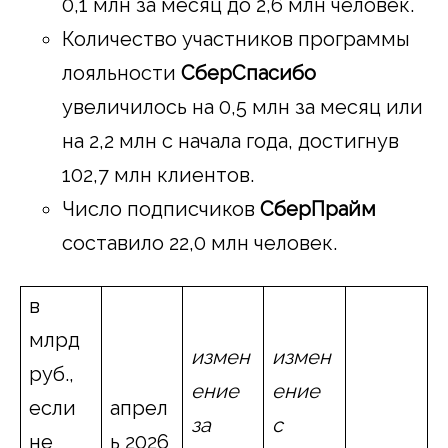
0,1 млн за месяц до 2,6 млн человек.
Количество участников программы
лояльности
СберСпасибо
увеличилось на 0,5 млн за месяц или
на 2,2 млн с начала года, достигнув
102,7 млн клиентов.
Число подписчиков
СберПрайм
составило 22,0 млн человек.
в
млрд
измен
измен
руб.,
ение
ение
если
апрел
за
с
не
ь 2026