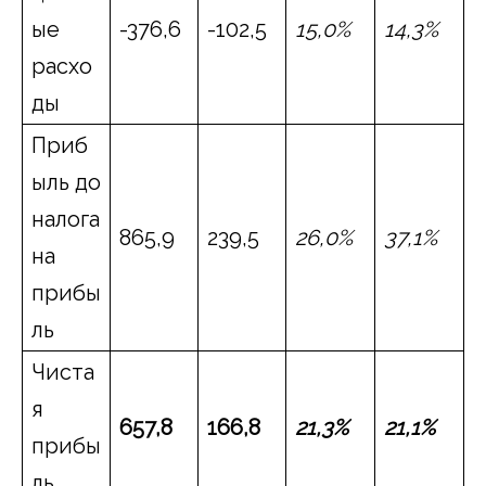
ые
-376,6
-102,5
15
,
0
%
14
,
3
%
расхо
ды
Приб
ыль до
налога
865,9
239,5
26
,0%
37,1%
на
прибы
ль
Чиста
я
657,
8
166,
8
21,3%
21,
1
%
прибы
ль