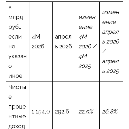
в
измен
млрд
измен
ение
руб.,
ение
апрел
если
4М
апрел
4М
ь 2026
не
2026
ь 2026
2026 /
/
указан
4М
апрел
о
2025
ь 2025
иное
Чисты
е
проце
1 154,0
292,6
22
,
5
%
26
,
8
%
нтные
доход