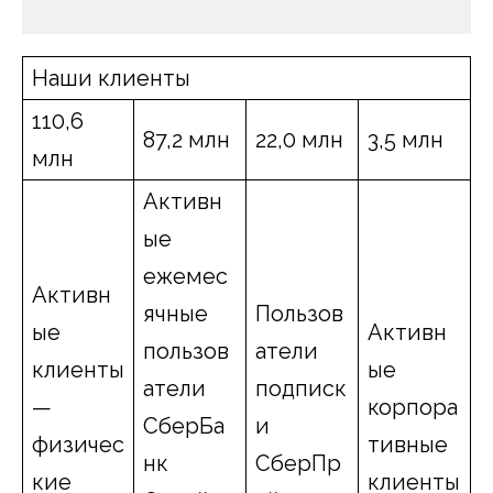
Наши клиенты
110,6
87,2 млн
22,0 млн
3,5 млн
млн
Активн
ые
ежемес
Активн
ячные
Пользов
ые
Активн
пользов
атели
клиенты
ые
атели
подписк
—
корпора
СберБа
и
физичес
тивные
нк
СберПр
кие
клиенты