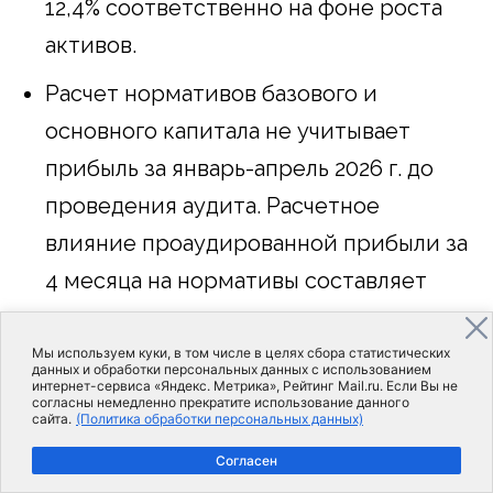
12,4% соответственно на фоне роста
активов.
Расчет нормативов базового и
основного капитала не учитывает
прибыль за январь-апрель 2026 г. до
проведения аудита. Расчетное
влияние проаудированной прибыли за
4 месяца на нормативы составляет
порядка 1,1 пп.
Мы используем куки, в том числе в целях сбора статистических
Коэффициент достаточности общего
данных и обработки персональных данных с использованием
интернет-сервиса «Яндекс. Метрика», Рейтинг Mail.ru. Если Вы не
капитала
увеличился на 0,2 пп за месяц
согласны немедленно прекратите использование данного
сайта.
(Политика обработки персональных данных)
до 14,3%.
Согласен