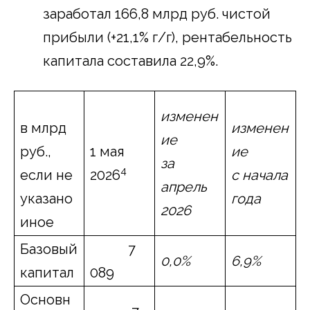
заработал 166,8 млрд руб. чистой
прибыли (+21,1% г/г), рентабельность
капитала составила 22,9%.
изменен
в млрд
изменен
ие
руб.,
1 мая
ие
за
4
если не
2026
с начала
апрель
указано
года
2026
иное
Базовый
7
0,0%
6,9%
капитал
089
Основн