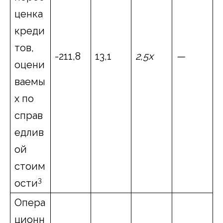
ценка
креди
тов,
-211,8
13,1
2,5х
—
оцени
ваемы
х по
справ
едлив
ой
стоим
3
ости
Опера
ционн