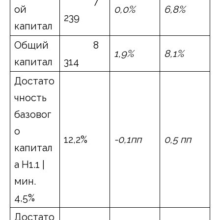
7
ой
0,0%
6,8%
239
капитал
Общий
8
1,9%
8,1%
капитал
314
Достато
чность
базовог
о
12,2%
-0,1пп
0,5 пп
капитал
а Н1.1 |
мин.
4,5%
Достато