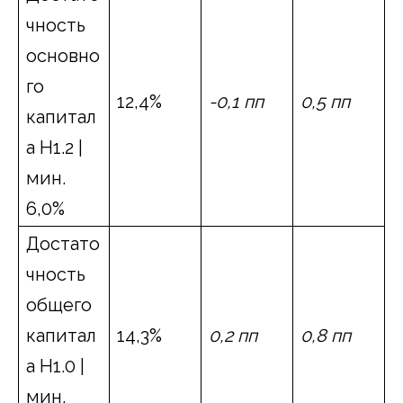
чность
основно
го
12,4%
-0,1 пп
0,5 пп
капитал
а Н1.2 |
мин.
6,0%
Достато
чность
общего
капитал
14,3%
0,2 пп
0,8 пп
а Н1.0 |
мин.