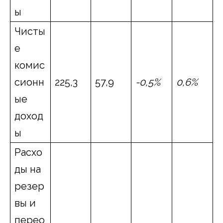
ы
Чисты
е
комис
сионн
225,3
57,9
-0
,
5
%
0
,
6
%
ые
доход
ы
Расхо
ды на
резер
вы и
перео