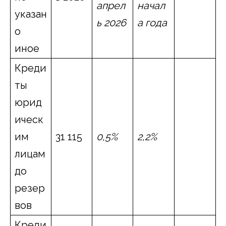
апрел
начал
указан
ь 2026
а года
о
иное
Креди
ты
юрид
ическ
им
31 115
0,5%
2,2%
лицам
до
резер
вов
Креди