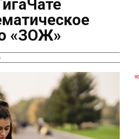
ГигаЧате
ематическое
о «ЗОЖ»
а
Н