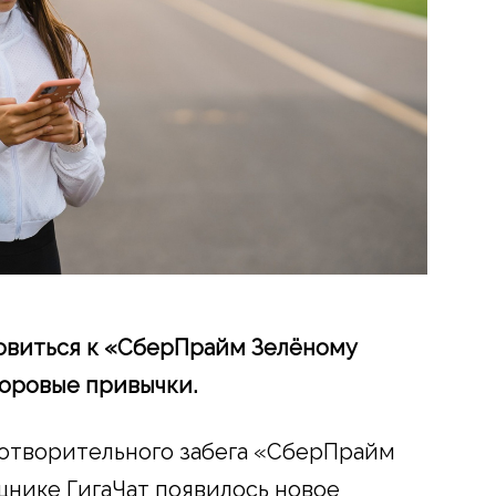
овиться к «СберПрайм Зелёному
оровые привычки.
готворительного забега «СберПрайм
нике ГигаЧат появилось новое