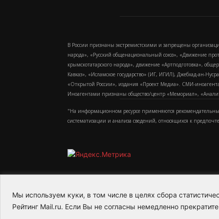
В России признаны экстремистскими и запрещены организаци
народа», «Русский общенациональный союз», «Движение про
крымскотатарского народа», движение «Артподготовка», обще
Кавказ», «Исламское государство» (ИГ, ИГИЛ), Джебхад-ан-Ну
«Открытой России», издания «Проект Медиа». СМИ-иноагентам
Иноагентами признаны общество/центр «Мемориал», «Аналитич
"На информационном ресурсе применяются рекомендательные
систематизации и анализа сведений, относящихся к предпочт
Мы используем куки, в том числе в целях сбора статистич
2015-2026- Информационное агентство МедиаПото
Рейтинг Mail.ru. Если Вы не согласны немедленно прекратите