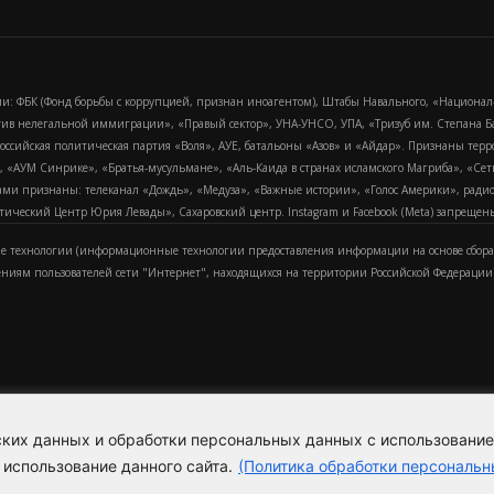
и: ФБК (Фонд борьбы с коррупцией, признан иноагентом), Штабы Навального, «Национал
тив нелегальной иммиграции», «Правый сектор», УНА-УНСО, УПА, «Тризуб им. Степана
российская политическая партия «Воля», АУЕ, батальоны «Азов» и «Айдар». Признаны т
сра, «АУМ Синрике», «Братья-мусульмане», «Аль-Каида в странах исламского Магриба», «С
и признаны: телеканал «Дождь», «Медуза», «Важные истории», «Голос Америки», радио «
еский Центр Юрия Левады», Сахаровский центр. Instagram и Facebook (Metа) запрещены 
 технологии (информационные технологии предоставления информации на основе сбора
ениям пользователей сети "Интернет", находящихся на территории Российской Федерации)
еских данных и обработки персональных данных с использовани
Для справки
Об издании
Пол
к
 использование данного сайта.
(Политика обработки персональн
Политика обработки персональ