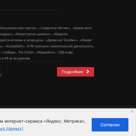
-большевистская партия», «Свидетели Иеговы», «Армия воли
 Бандеры», «Мизантропик дивижн», «Меджлис
еррористическими и запрещены: «Движение Талибан», «Имарат
еть», «Колумбайн». В РФ признана нежелательной деятельность
Свобода», The Insider, «Медиазона», ОВД-инфо.
в РФ за экстремизм.
,
Подробнее
".
ем интернет-сервиса «Яндекс. Метрика»,
Согласен
ьзовательское соглашение
ых данных)
ных данных