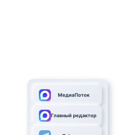
МедиаПоток
Главный редактор