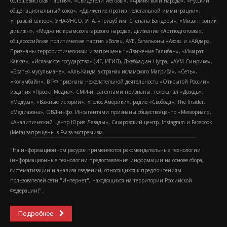
большевистская партия», «Свидетели Иеговы», «Армия воли народа», «Русский
общенациональный союз», «Движение против нелегальной иммиграции»,
«Правый сектор», УНА-УНСО, УПА, «Тризуб им. Степана Бандеры», «Мизантропик
дивижн», «Меджлис крымскотатарского народа», движение «Артподготовка»,
общероссийская политическая партия «Воля», АУЕ, батальоны «Азов» и «Айдар».
Признаны террористическими и запрещены: «Движение Талибан», «Имарат
Кавказ», «Исламское государство» (ИГ, ИГИЛ), Джебхад-ан-Нусра, «АУМ Синрике»,
«Братья-мусульмане», «Аль-Каида в странах исламского Магриба», «Сеть»,
«Колумбайн». В РФ признана нежелательной деятельность «Открытой России»,
издания «Проект Медиа». СМИ-иноагентами признаны: телеканал «Дождь»,
«Медуза», «Важные истории», «Голос Америки», радио «Свобода», The Insider,
«Медиазона», ОВД-инфо. Иноагентами признаны общество/центр «Мемориал»,
«Аналитический Центр Юрия Левады», Сахаровский центр. Instagram и Facebook
(Metа) запрещены в РФ за экстремизм.
"На информационном ресурсе применяются рекомендательные технологии
(информационные технологии предоставления информации на основе сбора,
систематизации и анализа сведений, относящихся к предпочтениям
пользователей сети "Интернет", находящихся на территории Российской
Федерации)".
Подробнее