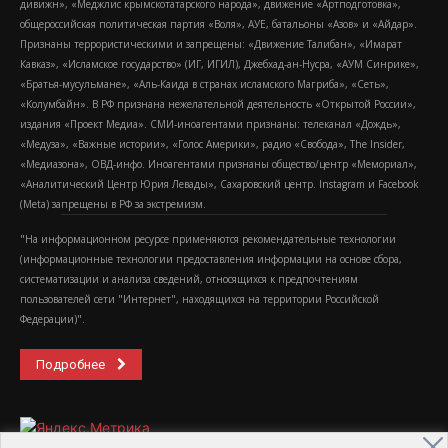
дивижн», «Меджлис крымскотатарского народа», движение «Артподготовка»,
общероссийская политическая партия «Воля», АУЕ, батальоны «Азов» и «Айдар».
Признаны террористическими и запрещены: «Движение Талибан», «Имарат
Кавказ», «Исламское государство» (ИГ, ИГИЛ), Джебхад-ан-Нусра, «АУМ Синрике»,
«Братья-мусульмане», «Аль-Каида в странах исламского Магриба», «Сеть»,
«Колумбайн». В РФ признана нежелательной деятельность «Открытой России»,
издания «Проект Медиа». СМИ-иноагентами признаны: телеканал «Дождь»,
«Медуза», «Важные истории», «Голос Америки», радио «Свобода», The Insider,
«Медиазона», ОВД-инфо. Иноагентами признаны общество/центр «Мемориал»,
«Аналитический Центр Юрия Левады», Сахаровский центр. Instagram и Facebook
(Metа) запрещены в РФ за экстремизм.
"На информационном ресурсе применяются рекомендательные технологии
(информационные технологии предоставления информации на основе сбора,
систематизации и анализа сведений, относящихся к предпочтениям
пользователей сети "Интернет", находящихся на территории Российской
Федерации)".
Подробнее