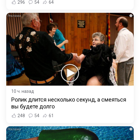
296
54
64
i
10 ч. назад
Ролик длится несколько секунд, а смеяться
вы будете долго
248
54
61
i