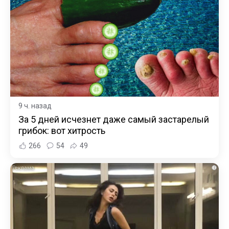
9 ч. назад
За 5 дней исчезнет даже самый застарелый
грибок: вот хитрость
266
54
49
i