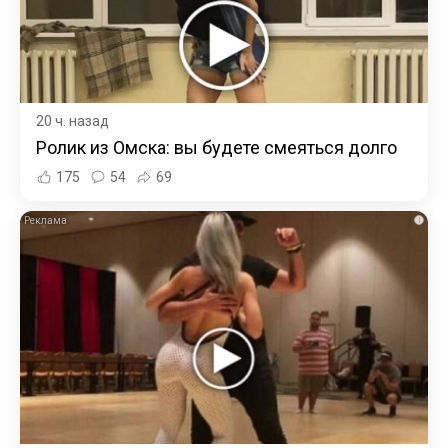
20 ч. назад
Ролик из Омска: вы будете смеяться долго
175
54
69
i