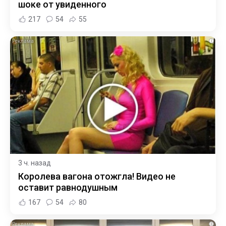
шоке от увиденного
217
54
55
i
3 ч. назад
Королева вагона отожгла! Видео не
оставит равнодушным
167
54
80
i