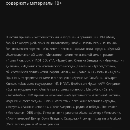
содержать материалы 18+
В России признаны экстремистскими и запрещены организации: ФБК (Фонд
борьбы с коррупцией, признан иноагентом), Штабы Навального, «Национал-
большевистская партия», «Свидетели Иеговы», «Армия воли народа», «Русский
общенациональный союз», «Движение против нелегальной иммиграции»,
«Правый сектор», УНА-УНСО, УПА, «Тризуб им. Степана Бандеры», «Мизантропик
дивижн», «Меджлис крымскотатарского народа», движение «Артподготовка»,
общероссийская политическая партия «Воля», АУЕ, батальоны «Азов» и «Айдар».
Признаны террористическими и запрещены: «Движение Талибан», «Имарат
Кавказ», «Исламское государство» (ИГ, ИГИЛ), Джебхад-ан-Нусра, «АУМ Синрике»,
«Братья-мусульмане», «Аль-Каида в странах исламского Магриба», «Сеть»,
«Колумбайн». В РФ признана нежелательной деятельность «Открытой России»,
издания «Проект Медиа». СМИ-иноагентами признаны: телеканал «Дождь»,
«Медуза», «Важные истории», «Голос Америки», радио «Свобода», The Insider,
«Медиазона», ОВД-инфо. Иноагентами признаны общество/центр «Мемориал»,
«Аналитический Центр Юрия Левады», Сахаровский центр. Instagram и Facebook
(Metа) запрещены в РФ за экстремизм.