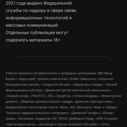
2021 года выдано Федеральной
службы по надзору в сфере связи,
информационных технологий и
массовых коммуникаций
Отдельные публикации могут
содержать материалы 18+
В России признаны экстремистскими и запрещены организации: ФБК (Фонд
борьбы с коррупцией, признан иноагентом), Штабы Навального, «Национал-
большевистская партия», «Свидетели Иеговы», «Армия воли народа», «Русский
общенациональный союз», «Движение против нелегальной иммиграции»,
«Правый сектор», УНА-УНСО, УПА, «Тризуб им. Степана Бандеры», «Мизантропик
дивижн», «Меджлис крымскотатарского народа», движение «Артподготовка»,
общероссийская политическая партия «Воля», АУЕ, батальоны «Азов» и «Айдар».
Признаны террористическими и запрещены: «Движение Талибан», «Имарат
Кавказ», «Исламское государство» (ИГ, ИГИЛ), Джебхад-ан-Нусра, «АУМ Синрике»,
«Братья-мусульмане», «Аль-Каида в странах исламского Магриба», «Сеть»,