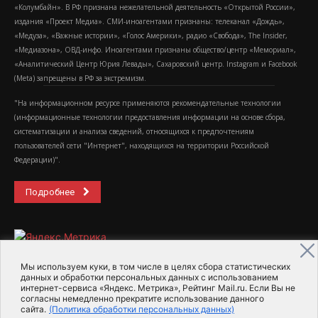
«Колумбайн». В РФ признана нежелательной деятельность «Открытой России»,
издания «Проект Медиа». СМИ-иноагентами признаны: телеканал «Дождь»,
«Медуза», «Важные истории», «Голос Америки», радио «Свобода», The Insider,
«Медиазона», ОВД-инфо. Иноагентами признаны общество/центр «Мемориал»,
«Аналитический Центр Юрия Левады», Сахаровский центр. Instagram и Facebook
(Metа) запрещены в РФ за экстремизм.
"На информационном ресурсе применяются рекомендательные технологии
(информационные технологии предоставления информации на основе сбора,
систематизации и анализа сведений, относящихся к предпочтениям
пользователей сети "Интернет", находящихся на территории Российской
Федерации)".
Подробнее
Мы используем куки, в том числе в целях сбора статистических
данных и обработки персональных данных с использованием
интернет-сервиса «Яндекс. Метрика», Рейтинг Mail.ru. Если Вы не
2015-2026- Информационное агентство МедиаПоток
согласны немедленно прекратите использование данного
сайта.
(Политика обработки персональных данных)