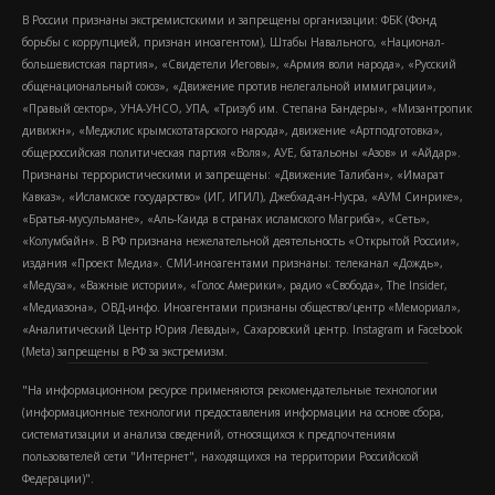
В России признаны экстремистскими и запрещены организации: ФБК (Фонд
борьбы с коррупцией, признан иноагентом), Штабы Навального, «Национал-
большевистская партия», «Свидетели Иеговы», «Армия воли народа», «Русский
общенациональный союз», «Движение против нелегальной иммиграции»,
«Правый сектор», УНА-УНСО, УПА, «Тризуб им. Степана Бандеры», «Мизантропик
дивижн», «Меджлис крымскотатарского народа», движение «Артподготовка»,
общероссийская политическая партия «Воля», АУЕ, батальоны «Азов» и «Айдар».
Признаны террористическими и запрещены: «Движение Талибан», «Имарат
Кавказ», «Исламское государство» (ИГ, ИГИЛ), Джебхад-ан-Нусра, «АУМ Синрике»,
«Братья-мусульмане», «Аль-Каида в странах исламского Магриба», «Сеть»,
«Колумбайн». В РФ признана нежелательной деятельность «Открытой России»,
издания «Проект Медиа». СМИ-иноагентами признаны: телеканал «Дождь»,
«Медуза», «Важные истории», «Голос Америки», радио «Свобода», The Insider,
«Медиазона», ОВД-инфо. Иноагентами признаны общество/центр «Мемориал»,
«Аналитический Центр Юрия Левады», Сахаровский центр. Instagram и Facebook
(Metа) запрещены в РФ за экстремизм.
"На информационном ресурсе применяются рекомендательные технологии
(информационные технологии предоставления информации на основе сбора,
систематизации и анализа сведений, относящихся к предпочтениям
пользователей сети "Интернет", находящихся на территории Российской
Федерации)".