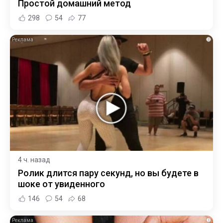
Простой домашний метод
298
54
77
i
4 ч. назад
Ролик длится пару секунд, но вы будете в
шоке от увиденного
146
54
68
i