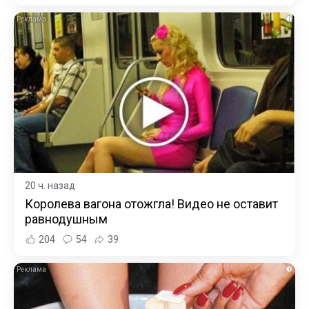
i
20 ч. назад
Королева вагона отожгла! Видео не оставит
равнодушным
204
54
39
i