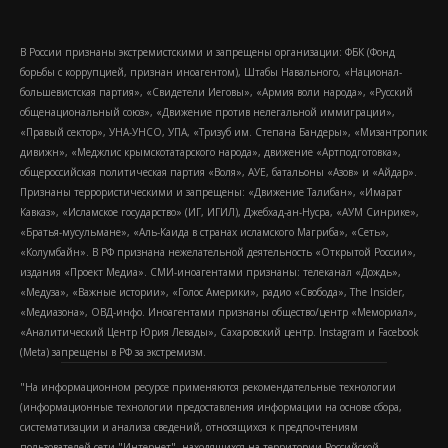
В России признаны экстремистскими и запрещены организации: ФБК (Фонд
борьбы с коррупцией, признан иноагентом), Штабы Навального, «Национал-
большевистская партия», «Свидетели Иеговы», «Армия воли народа», «Русский
общенациональный союз», «Движение против нелегальной иммиграции»,
«Правый сектор», УНА-УНСО, УПА, «Тризуб им. Степана Бандеры», «Мизантропик
дивижн», «Меджлис крымскотатарского народа», движение «Артподготовка»,
общероссийская политическая партия «Воля», АУЕ, батальоны «Азов» и «Айдар».
Признаны террористическими и запрещены: «Движение Талибан», «Имарат
Кавказ», «Исламское государство» (ИГ, ИГИЛ), Джебхад-ан-Нусра, «АУМ Синрике»,
«Братья-мусульмане», «Аль-Каида в странах исламского Магриба», «Сеть»,
«Колумбайн». В РФ признана нежелательной деятельность «Открытой России»,
издания «Проект Медиа». СМИ-иноагентами признаны: телеканал «Дождь»,
«Медуза», «Важные истории», «Голос Америки», радио «Свобода», The Insider,
«Медиазона», ОВД-инфо. Иноагентами признаны общество/центр «Мемориал»,
«Аналитический Центр Юрия Левады», Сахаровский центр. Instagram и Facebook
(Metа) запрещены в РФ за экстремизм.
"На информационном ресурсе применяются рекомендательные технологии
(информационные технологии предоставления информации на основе сбора,
систематизации и анализа сведений, относящихся к предпочтениям
пользователей сети "Интернет", находящихся на территории Российской