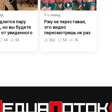
зад
9 ч. назад
длится пару
Ржу не переставая,
, но вы будете
это видео
 от увиденного
пересмотришь не раз
54
56
262
54
76