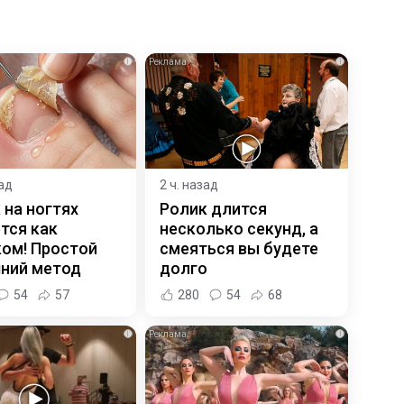
i
i
зад
2 ч. назад
 на ногтях
Ролик длится
тся как
несколько секунд, а
ком! Простой
смеяться вы будете
ний метод
долго
54
57
280
54
68
i
i