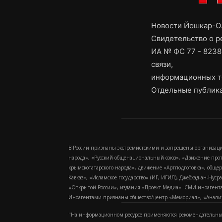
Новости Йошкар-Ол
Свидетельство о 
ИА № ФС 77 - 8238
связи,
информационных т
Отдельные публика
В России признаны экстремистскими и запрещены организаци
народа», «Русский общенациональный союз», «Движение про
крымскотатарского народа», движение «Артподготовка», обще
Кавказ», «Исламское государство» (ИГ, ИГИЛ), Джебхад-ан-Ну
«Открытой России», издания «Проект Медиа». СМИ-иноагентам
Иноагентами признаны общество/центр «Мемориал», «Аналитич
"На информационном ресурсе применяются рекомендательные