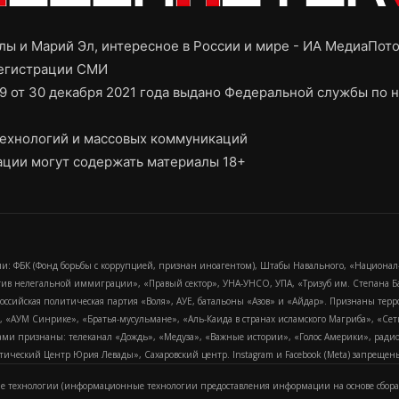
ы и Марий Эл, интересное в России и мире - ИА МедиаПот
регистрации СМИ
9 от 30 декабря 2021 года выдано Федеральной службы по н
ехнологий и массовых коммуникаций
ции могут содержать материалы 18+
и: ФБК (Фонд борьбы с коррупцией, признан иноагентом), Штабы Навального, «Национал
тив нелегальной иммиграции», «Правый сектор», УНА-УНСО, УПА, «Тризуб им. Степана
российская политическая партия «Воля», АУЕ, батальоны «Азов» и «Айдар». Признаны т
сра, «АУМ Синрике», «Братья-мусульмане», «Аль-Каида в странах исламского Магриба», «С
и признаны: телеканал «Дождь», «Медуза», «Важные истории», «Голос Америки», радио «
еский Центр Юрия Левады», Сахаровский центр. Instagram и Facebook (Metа) запрещены 
 технологии (информационные технологии предоставления информации на основе сбора