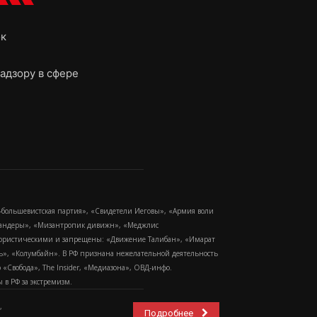
ок
адзору в сфере
-большевистская партия», «Свидетели Иеговы», «Армия воли
 Бандеры», «Мизантропик дивижн», «Меджлис
еррористическими и запрещены: «Движение Талибан», «Имарат
еть», «Колумбайн». В РФ признана нежелательной деятельность
Свобода», The Insider, «Медиазона», ОВД-инфо.
в РФ за экстремизм.
,
Подробнее