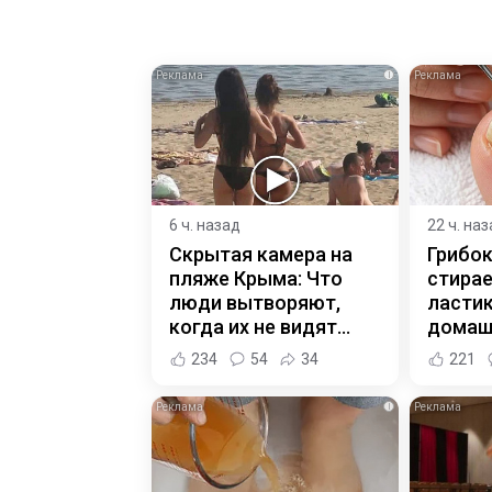
i
6 ч. назад
22 ч. на
Скрытая камера на
Грибок
пляже Крыма: Что
стирае
люди вытворяют,
ласти
когда их не видят...
домаш
234
54
34
221
i