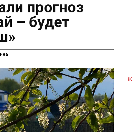
али прогноз
ай – будет
ш»
гина
Н