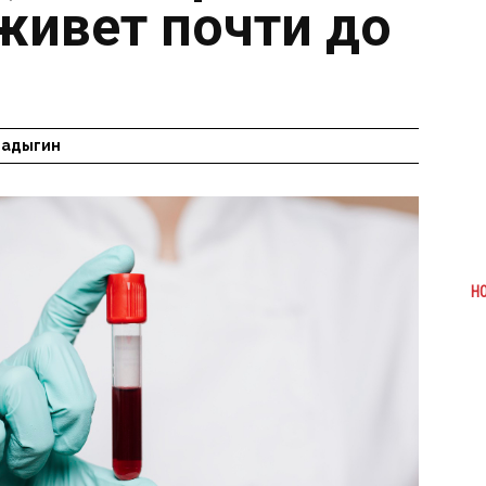
живет почти до
Радыгин
Н