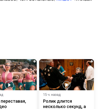
i
i
зад
15 ч. назад
 переставая,
Ролик длится
део
несколько секунд, а