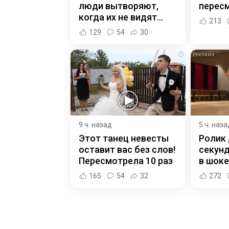
люди вытворяют,
пересм
когда их не видят...
213
129
54
30
i
9 ч. назад
5 ч. наза
Этот танец невесты
Ролик 
оставит вас без слов!
секунд
Пересмотрела 10 раз
в шоке
165
54
32
272