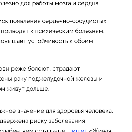
олезно доя работы мозга и сердца.
риск появления сердечно-сосудистых
 приводят к психическим болезням.
повышает устойчивость к обоим
ови реже болеют, страдают
ены раку поджелудочной железы и
лом живут дольше.
жное значение для здоровья человека.
одвержена риску заболевания
 слабее, чем остальные,
пишет
«Живая