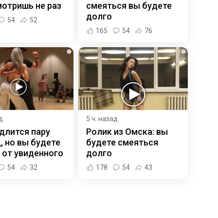
отришь не раз
смеяться вы будете
долго
54
52
165
54
76
i
i
д
5 ч. назад
длится пару
Ролик из Омска: вы
, но вы будете
будете смеяться
 от увиденного
долго
54
32
178
54
43