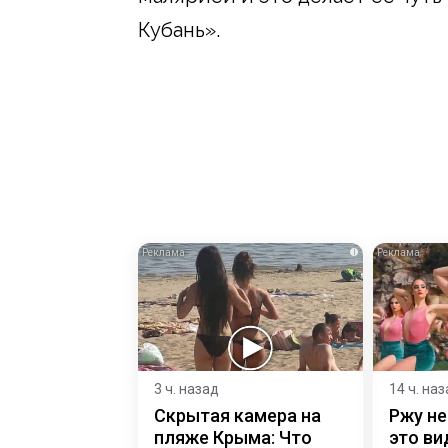
Кубань».
i
3 ч. назад
14 ч. на
Скрытая камера на
Ржу не
пляже Крыма: Что
это ви