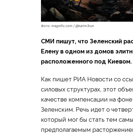
Фото: magnific.com / @karim3run
СМИ пишут, что Зеленский ра
Елену в одном из домов элит
расположенного под Киевом.
Как пишет РИА Новости со ссы
силовых структурах, этот объ
качестве компенсации на фоне
Зеленским. Речь идет о четве
который мог бы стать тем са
предполагаемым расторжением