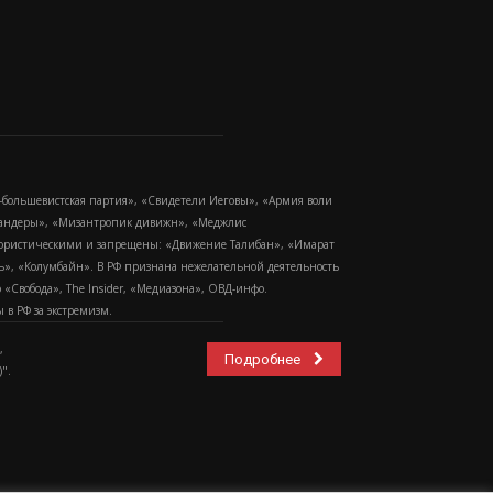
-большевистская партия», «Свидетели Иеговы», «Армия воли
 Бандеры», «Мизантропик дивижн», «Меджлис
еррористическими и запрещены: «Движение Талибан», «Имарат
еть», «Колумбайн». В РФ признана нежелательной деятельность
Свобода», The Insider, «Медиазона», ОВД-инфо.
в РФ за экстремизм.
,
Подробнее
".