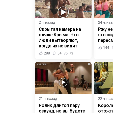
2 ч. назад
24 ч. на
Скрытая камера на
Ржу не
пляже Крыма: Что
это ви
люди вытворяют,
пересм
когда их не видят...
144
288
54
73
i
21 ч. назад
22 ч. на
Ролик длится пару
Корол
секунд, но вы будете
отожгл