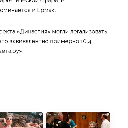
ергетической сфере. В
оминается и Ермак.
оекта «Династия» могли легализовать
что эквивалентно примерно 10,4
ета.ру».
i
i