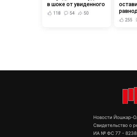
в шоке от увиденного
остав
равно
118
54
50
255
Новости Йошкар-Ол
Свидетельство о 
ИА № ФС 77 - 8238