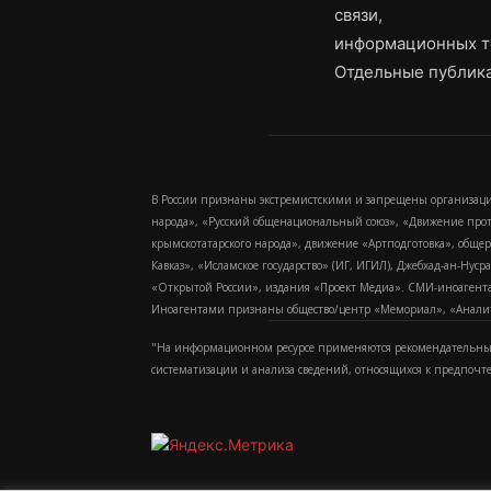
связи,
информационных т
Отдельные публика
В России признаны экстремистскими и запрещены организаци
народа», «Русский общенациональный союз», «Движение про
крымскотатарского народа», движение «Артподготовка», обще
Кавказ», «Исламское государство» (ИГ, ИГИЛ), Джебхад-ан-Ну
«Открытой России», издания «Проект Медиа». СМИ-иноагентам
Иноагентами признаны общество/центр «Мемориал», «Аналитич
"На информационном ресурсе применяются рекомендательные
систематизации и анализа сведений, относящихся к предпочт