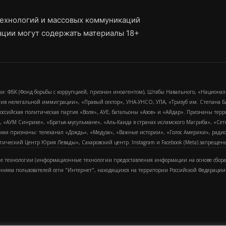
ехнологий и массовых коммуникаций
ции могут содержать материалы 18+
и: ФБК (Фонд борьбы с коррупцией, признан иноагентом), Штабы Навального, «Национал
тив нелегальной иммиграции», «Правый сектор», УНА-УНСО, УПА, «Тризуб им. Степана
российская политическая партия «Воля», АУЕ, батальоны «Азов» и «Айдар». Признаны т
сра, «АУМ Синрике», «Братья-мусульмане», «Аль-Каида в странах исламского Магриба», «С
и признаны: телеканал «Дождь», «Медуза», «Важные истории», «Голос Америки», радио «
еский Центр Юрия Левады», Сахаровский центр. Instagram и Facebook (Metа) запрещены 
 технологии (информационные технологии предоставления информации на основе сбора
ениям пользователей сети "Интернет", находящихся на территории Российской Федерации)