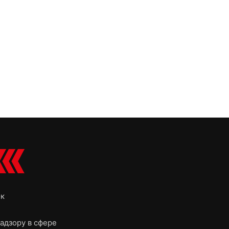
ок
адзору в сфере