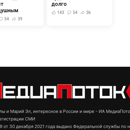
ит
долго
душным
143
54
36
54
39
ы и Марий Эл, интересное в России и мире - ИА МедиаПот
регистрации СМИ
9 от 30 декабря 2021 года выдано Федеральной службы по н