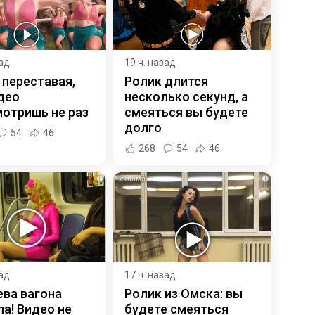
зад
19 ч. назад
 переставая,
Ролик длится
део
несколько секунд, а
отришь не раз
смеяться вы будете
долго
54
46
268
54
46
i
i
зад
17 ч. назад
ева вагона
Ролик из Омска: вы
а! Видео не
будете смеяться