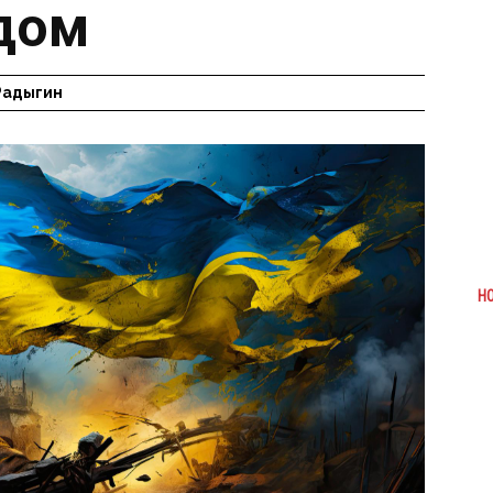
дом
Радыгин
Н