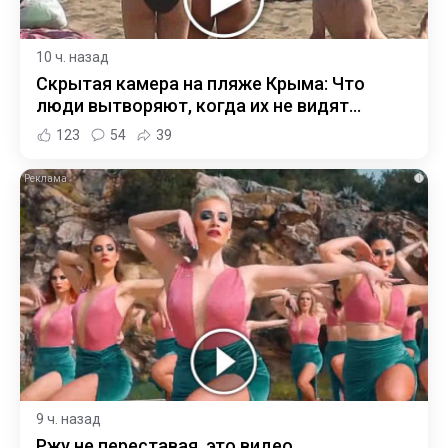
10 ч. назад
Скрытая камера на пляже Крыма: Что
люди вытворяют, когда их не видят...
123
54
39
i
9 ч. назад
Ржу не переставая, это видео