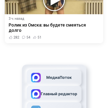
3 ч. назад
Ролик из Омска: вы будете смеяться
долго
282
54
51
МедиаПоток
Главный редактор