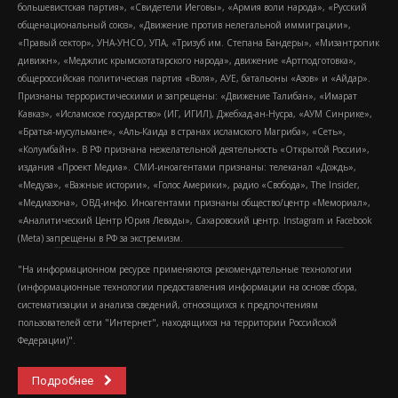
большевистская партия», «Свидетели Иеговы», «Армия воли народа», «Русский
общенациональный союз», «Движение против нелегальной иммиграции»,
«Правый сектор», УНА-УНСО, УПА, «Тризуб им. Степана Бандеры», «Мизантропик
дивижн», «Меджлис крымскотатарского народа», движение «Артподготовка»,
общероссийская политическая партия «Воля», АУЕ, батальоны «Азов» и «Айдар».
Признаны террористическими и запрещены: «Движение Талибан», «Имарат
Кавказ», «Исламское государство» (ИГ, ИГИЛ), Джебхад-ан-Нусра, «АУМ Синрике»,
«Братья-мусульмане», «Аль-Каида в странах исламского Магриба», «Сеть»,
«Колумбайн». В РФ признана нежелательной деятельность «Открытой России»,
издания «Проект Медиа». СМИ-иноагентами признаны: телеканал «Дождь»,
«Медуза», «Важные истории», «Голос Америки», радио «Свобода», The Insider,
«Медиазона», ОВД-инфо. Иноагентами признаны общество/центр «Мемориал»,
«Аналитический Центр Юрия Левады», Сахаровский центр. Instagram и Facebook
(Metа) запрещены в РФ за экстремизм.
"На информационном ресурсе применяются рекомендательные технологии
(информационные технологии предоставления информации на основе сбора,
систематизации и анализа сведений, относящихся к предпочтениям
пользователей сети "Интернет", находящихся на территории Российской
Федерации)".
Подробнее