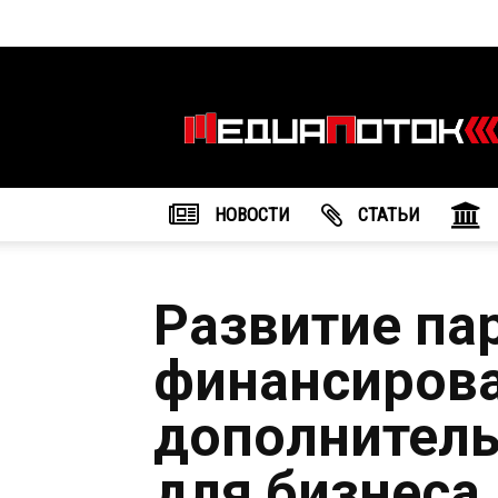
Информационное
агентство
"МедиаПоток"
НОВОСТИ
CТАТЬИ
Развитие па
финансирова
дополнител
для бизнеса