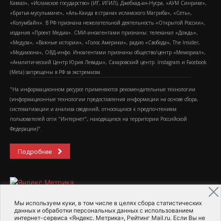
Кавказ», «Исламское государство» (ИГ, ИГИЛ), Джебхад-ан-Нусра, «АУМ Синрике»,
«Братья-мусульмане», «Аль-Каида в странах исламского Магриба», «Сеть»,
«Колумбайн». В РФ признана нежелательной деятельность «Открытой России»,
издания «Проект Медиа». СМИ-иноагентами признаны: телеканал «Дождь»,
«Медуза», «Важные истории», «Голос Америки», радио «Свобода», The Insider,
«Медиазона», ОВД-инфо. Иноагентами признаны общество/центр «Мемориал»,
«Аналитический Центр Юрия Левады», Сахаровский центр. Instagram и Facebook
(Metа) запрещены в РФ за экстремизм.
"На информационном ресурсе применяются рекомендательные технологии
(информационные технологии предоставления информации на основе сбора,
систематизации и анализа сведений, относящихся к предпочтениям
пользователей сети "Интернет", находящихся на территории Российской
Федерации)".
Подробнее
Мы используем куки, в том числе в целях сбора статистических
данных и обработки персональных данных с использованием
интернет-сервиса «Яндекс. Метрика», Рейтинг Mail.ru. Если Вы не