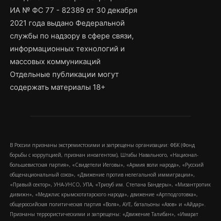
ИА № ФС 77 - 82389 от 30 декабря
2021 года выдано Федеральной
службы по надзору в сфере связи,
информационных технологий и
массовых коммуникаций
Отдельные публикации могут
содержать материалы 18+
В России признаны экстремистскими и запрещены организации: ФБК (Фонд
борьбы с коррупцией, признан иноагентом), Штабы Навального, «Национал-
большевистская партия», «Свидетели Иеговы», «Армия воли народа», «Русский
общенациональный союз», «Движение против нелегальной иммиграции»,
«Правый сектор», УНА-УНСО, УПА, «Тризуб им. Степана Бандеры», «Мизантропик
дивижн», «Меджлис крымскотатарского народа», движение «Артподготовка»,
общероссийская политическая партия «Воля», АУЕ, батальоны «Азов» и «Айдар».
Признаны террористическими и запрещены: «Движение Талибан», «Имарат