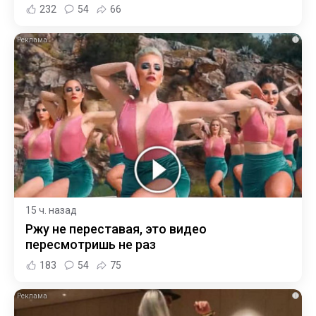
232
54
66
i
15 ч. назад
Ржу не переставая, это видео
пересмотришь не раз
183
54
75
i