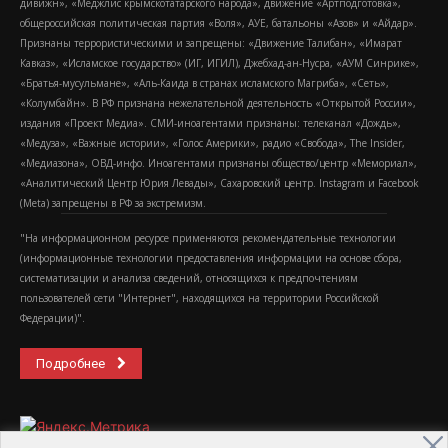
дивижн», «Меджлис крымскотатарского народа», движение «Артподготовка»,
общероссийская политическая партия «Воля», АУЕ, батальоны «Азов» и «Айдар».
Признаны террористическими и запрещены: «Движение Талибан», «Имарат
Кавказ», «Исламское государство» (ИГ, ИГИЛ), Джебхад-ан-Нусра, «АУМ Синрике»,
«Братья-мусульмане», «Аль-Каида в странах исламского Магриба», «Сеть»,
«Колумбайн». В РФ признана нежелательной деятельность «Открытой России»,
издания «Проект Медиа». СМИ-иноагентами признаны: телеканал «Дождь»,
«Медуза», «Важные истории», «Голос Америки», радио «Свобода», The Insider,
«Медиазона», ОВД-инфо. Иноагентами признаны общество/центр «Мемориал»,
«Аналитический Центр Юрия Левады», Сахаровский центр. Instagram и Facebook
(Metа) запрещены в РФ за экстремизм.
"На информационном ресурсе применяются рекомендательные технологии
(информационные технологии предоставления информации на основе сбора,
систематизации и анализа сведений, относящихся к предпочтениям
пользователей сети "Интернет", находящихся на территории Российской
Федерации)".
Подробнее