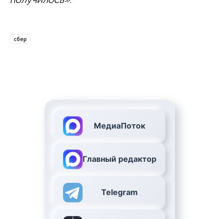
сбер
МедиаПоток
Главный редактор
Telegram