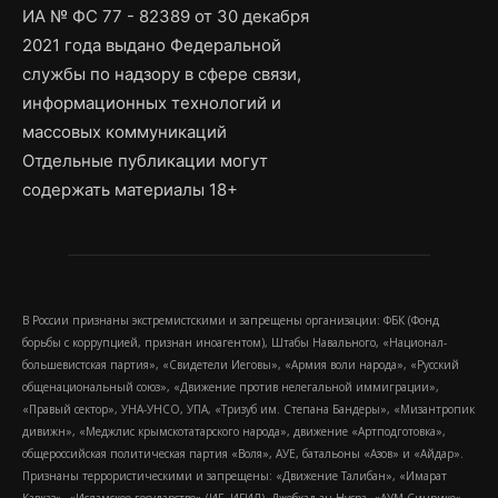
ИА № ФС 77 - 82389 от 30 декабря
2021 года выдано Федеральной
службы по надзору в сфере связи,
информационных технологий и
массовых коммуникаций
Отдельные публикации могут
содержать материалы 18+
В России признаны экстремистскими и запрещены организации: ФБК (Фонд
борьбы с коррупцией, признан иноагентом), Штабы Навального, «Национал-
большевистская партия», «Свидетели Иеговы», «Армия воли народа», «Русский
общенациональный союз», «Движение против нелегальной иммиграции»,
«Правый сектор», УНА-УНСО, УПА, «Тризуб им. Степана Бандеры», «Мизантропик
дивижн», «Меджлис крымскотатарского народа», движение «Артподготовка»,
общероссийская политическая партия «Воля», АУЕ, батальоны «Азов» и «Айдар».
Признаны террористическими и запрещены: «Движение Талибан», «Имарат
Кавказ», «Исламское государство» (ИГ, ИГИЛ), Джебхад-ан-Нусра, «АУМ Синрике»,