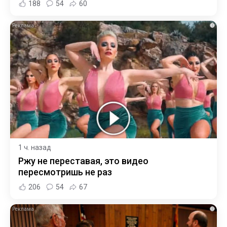
188
54
60
i
1 ч. назад
Ржу не переставая, это видео
пересмотришь не раз
206
54
67
i