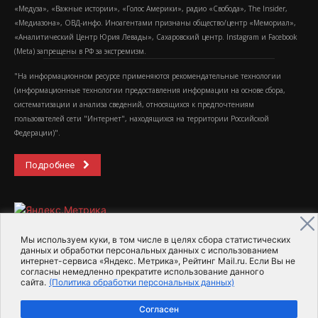
«Медуза», «Важные истории», «Голос Америки», радио «Свобода», The Insider,
«Медиазона», ОВД-инфо. Иноагентами признаны общество/центр «Мемориал»,
«Аналитический Центр Юрия Левады», Сахаровский центр. Instagram и Facebook
(Metа) запрещены в РФ за экстремизм.
"На информационном ресурсе применяются рекомендательные технологии
(информационные технологии предоставления информации на основе сбора,
систематизации и анализа сведений, относящихся к предпочтениям
пользователей сети "Интернет", находящихся на территории Российской
Федерации)".
Подробнее
Мы используем куки, в том числе в целях сбора статистических
данных и обработки персональных данных с использованием
интернет-сервиса «Яндекс. Метрика», Рейтинг Mail.ru. Если Вы не
2015-2026- Информационное агентство МедиаПоток
согласны немедленно прекратите использование данного
сайта.
(Политика обработки персональных данных)
Для справки
Об издании
Пользовательское соглашение
Согласен
Политика обработки персональных данных