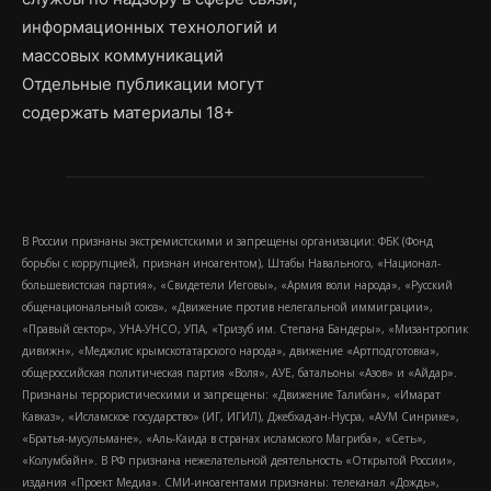
информационных технологий и
массовых коммуникаций
Отдельные публикации могут
содержать материалы 18+
В России признаны экстремистскими и запрещены организации: ФБК (Фонд
борьбы с коррупцией, признан иноагентом), Штабы Навального, «Национал-
большевистская партия», «Свидетели Иеговы», «Армия воли народа», «Русский
общенациональный союз», «Движение против нелегальной иммиграции»,
«Правый сектор», УНА-УНСО, УПА, «Тризуб им. Степана Бандеры», «Мизантропик
дивижн», «Меджлис крымскотатарского народа», движение «Артподготовка»,
общероссийская политическая партия «Воля», АУЕ, батальоны «Азов» и «Айдар».
Признаны террористическими и запрещены: «Движение Талибан», «Имарат
Кавказ», «Исламское государство» (ИГ, ИГИЛ), Джебхад-ан-Нусра, «АУМ Синрике»,
«Братья-мусульмане», «Аль-Каида в странах исламского Магриба», «Сеть»,
«Колумбайн». В РФ признана нежелательной деятельность «Открытой России»,
издания «Проект Медиа». СМИ-иноагентами признаны: телеканал «Дождь»,