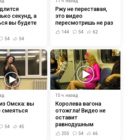
зад
11 ч. назад
 длится
Ржу не переставая,
ько секунд, а
это видео
ся вы будете
пересмотришь не раз
144
54
62
54
54
i
i
зад
15 ч. назад
из Омска: вы
Королева вагона
е смеяться
отожгла! Видео не
оставит
равнодушным
54
45
255
54
66