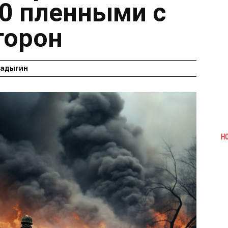
10 пленными с
торон
Радыгин
Н