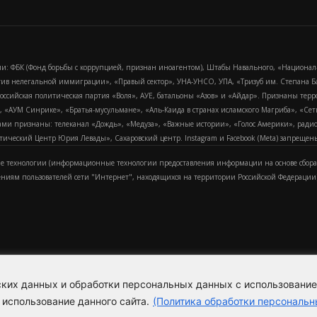
и: ФБК (Фонд борьбы с коррупцией, признан иноагентом), Штабы Навального, «Национал
тив нелегальной иммиграции», «Правый сектор», УНА-УНСО, УПА, «Тризуб им. Степана
российская политическая партия «Воля», АУЕ, батальоны «Азов» и «Айдар». Признаны т
сра, «АУМ Синрике», «Братья-мусульмане», «Аль-Каида в странах исламского Магриба», «С
и признаны: телеканал «Дождь», «Медуза», «Важные истории», «Голос Америки», радио «
еский Центр Юрия Левады», Сахаровский центр. Instagram и Facebook (Metа) запрещены 
 технологии (информационные технологии предоставления информации на основе сбора
ениям пользователей сети "Интернет", находящихся на территории Российской Федерации)
еских данных и обработки персональных данных с использовани
Для справки
Об издании
Пол
к
 использование данного сайта.
(Политика обработки персональн
Политика обработки персональ