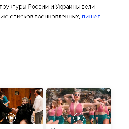
труктуры России и Украины вели
нию списков военнопленных,
пишет
i
i