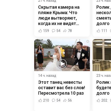
21 ч. назад
23 ч. на
Скрытая камера на
Ролик
пляже Крыма: Что
нескол
люди вытворяют,
смеять
когда их не видят...
долго
159
54
78
111
i
14 ч. назад
23 ч. на
Этот танец невесты
Ролик 
оставит вас без слов!
будет
Пересмотрела 10 раз
долго
210
54
56
202