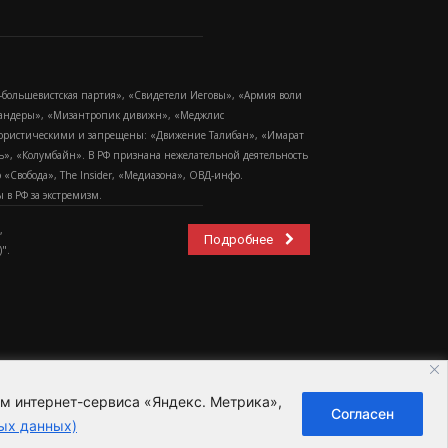
-большевистская партия», «Свидетели Иеговы», «Армия воли
 Бандеры», «Мизантропик дивижн», «Меджлис
еррористическими и запрещены: «Движение Талибан», «Имарат
еть», «Колумбайн». В РФ признана нежелательной деятельность
Свобода», The Insider, «Медиазона», ОВД-инфо.
в РФ за экстремизм.
,
Подробнее
".
ем интернет-сервиса «Яндекс. Метрика»,
Согласен
ьзовательское соглашение
ых данных)
ных данных