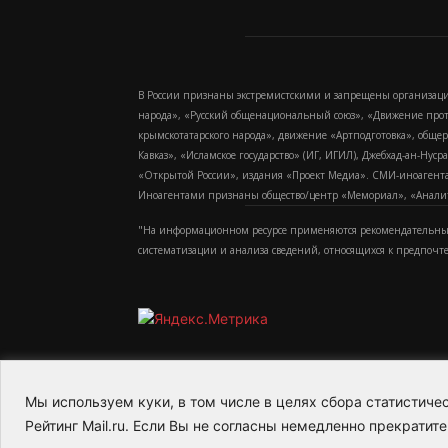
В России признаны экстремистскими и запрещены организаци
народа», «Русский общенациональный союз», «Движение про
крымскотатарского народа», движение «Артподготовка», обще
Кавказ», «Исламское государство» (ИГ, ИГИЛ), Джебхад-ан-Ну
«Открытой России», издания «Проект Медиа». СМИ-иноагентам
Иноагентами признаны общество/центр «Мемориал», «Аналитич
"На информационном ресурсе применяются рекомендательные
систематизации и анализа сведений, относящихся к предпочт
Мы используем куки, в том числе в целях сбора статистич
2015-2026- Информационное агентство МедиаПото
Рейтинг Mail.ru. Если Вы не согласны немедленно прекратите