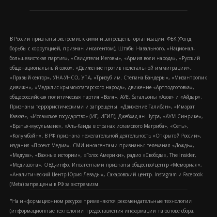
В России признаны экстремистскими и запрещены организации: ФБК (Фонд
борьбы с коррупцией, признан иноагентом), Штабы Навального, «Национал-
большевистская партия», «Свидетели Иеговы», «Армия воли народа», «Русский
общенациональный союз», «Движение против нелегальной иммиграции»,
«Правый сектор», УНА-УНСО, УПА, «Тризуб им. Степана Бандеры», «Мизантропик
дивижн», «Меджлис крымскотатарского народа», движение «Артподготовка»,
общероссийская политическая партия «Воля», АУЕ, батальоны «Азов» и «Айдар».
Признаны террористическими и запрещены: «Движение Талибан», «Имарат
Кавказ», «Исламское государство» (ИГ, ИГИЛ), Джебхад-ан-Нусра, «АУМ Синрике»,
«Братья-мусульмане», «Аль-Каида в странах исламского Магриба», «Сеть»,
«Колумбайн». В РФ признана нежелательной деятельность «Открытой России»,
издания «Проект Медиа». СМИ-иноагентами признаны: телеканал «Дождь»,
«Медуза», «Важные истории», «Голос Америки», радио «Свобода», The Insider,
«Медиазона», ОВД-инфо. Иноагентами признаны общество/центр «Мемориал»,
«Аналитический Центр Юрия Левады», Сахаровский центр. Instagram и Facebook
(Metа) запрещены в РФ за экстремизм.
"На информационном ресурсе применяются рекомендательные технологии
(информационные технологии предоставления информации на основе сбора,