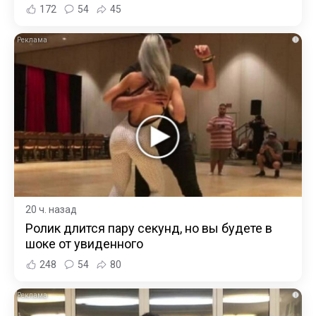
172
54
45
i
20 ч. назад
Ролик длится пару секунд, но вы будете в
шоке от увиденного
248
54
80
i