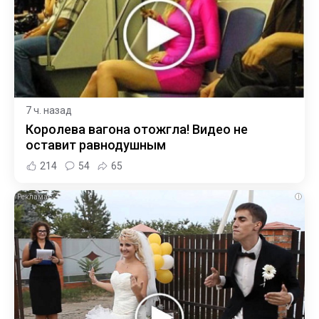
7 ч. назад
Королева вагона отожгла! Видео не
оставит равнодушным
214
54
65
i