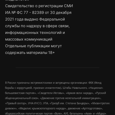
Свидетельство о регистрации СМИ
ИА № ФС 77 - 82389 от 30 декабря
2021 года выдано Федеральной
службы по надзору в сфере связи,
информационных технологий и
массовых коммуникаций
Отдельные публикации могут
содержать материалы 18+
В России признаны экстремистскими и запрещены организации: ФБК (Фонд
борьбы с коррупцией, признан иноагентом), Штабы Навального, «Национал-
большевистская партия», «Свидетели Иеговы», «Армия воли народа», «Русский
общенациональный союз», «Движение против нелегальной иммиграции»,
«Правый сектор», УНА-УНСО, УПА, «Тризуб им. Степана Бандеры», «Мизантропик
дивижн», «Меджлис крымскотатарского народа», движение «Артподготовка»,
общероссийская политическая партия «Воля», АУЕ, батальоны «Азов» и «Айдар».