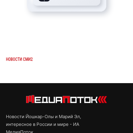
НОВОСТИ СМИ2
Новости Йошкар-Олы и Марий Эл,
интересное в России и мире - ИА
МедиаПоток