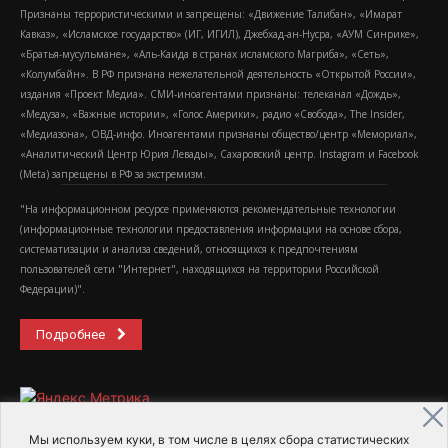
Признаны террористическими и запрещены: «Движение Талибан», «Имарат
Кавказ», «Исламское государство» (ИГ, ИГИЛ), Джебхад-ан-Нусра, «АУМ Синрике»,
«Братья-мусульмане», «Аль-Каида в странах исламского Магриба», «Сеть»,
«Колумбайн». В РФ признана нежелательной деятельность «Открытой России»,
издания «Проект Медиа». СМИ-иноагентами признаны: телеканал «Дождь»,
«Медуза», «Важные истории», «Голос Америки», радио «Свобода», The Insider,
«Медиазона», ОВД-инфо. Иноагентами признаны общество/центр «Мемориал»,
«Аналитический Центр Юрия Левады», Сахаровский центр. Instagram и Facebook
(Metа) запрещены в РФ за экстремизм.
"На информационном ресурсе применяются рекомендательные технологии
(информационные технологии предоставления информации на основе сбора,
систематизации и анализа сведений, относящихся к предпочтениям
пользователей сети "Интернет", находящихся на территории Российской
Федерации)".
Подробнее
Мы используем куки, в том числе в целях сбора статистических